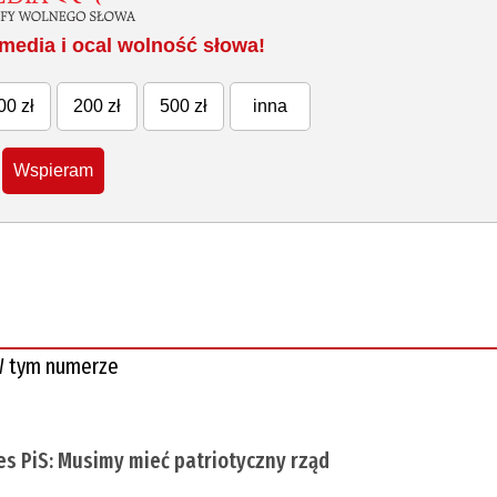
media i ocal wolność słowa!
00 zł
200 zł
500 zł
inna
Wspieram
 tym numerze
es PiS: Musimy mieć patriotyczny rząd