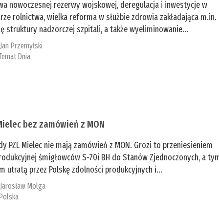
a nowoczesnej rezerwy wojskowej, deregulacja i inwestycje w
rze rolnictwa, wielka reforma w służbie zdrowia zakładająca m.in.
ę struktury nadzorczej szpitali, a także wyeliminowanie...
:
Jan Przemyłski
Temat Dnia
Mielec bez zamówień z MON
dy PZL Mielec nie mają zamówień z MON. Grozi to przeniesieniem
 produkcyjnej śmigłowców S-70i BH do Stanów Zjednoczonych, a ty
 utratą przez Polskę zdolności produkcyjnych i...
:
Jarosław Molga
Polska