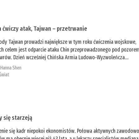
n ćwiczy atak, Tajwan – przetrwanie
ody Tajwan prowadzi największe w tym roku ćwiczenia wojskowe,
ch celem jest odparcie ataku Chin przeprowadzonego pod pozore
rów. Dzień wcześniej Chińska Armia Ludowo-Wyzwoleńcza...
:
­Hanna Shen
Świat
y się starzeją
enie się kadr niepokoi ekonomistów. Połowa aktywnych zawodow
ów ma obecnie więcej niż 43 lata, a u lekarzy specjalistów mediana