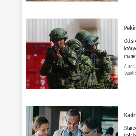
Peki
Od śr
który
manew
Autor
Dział:
Kadr
Starz
Polak