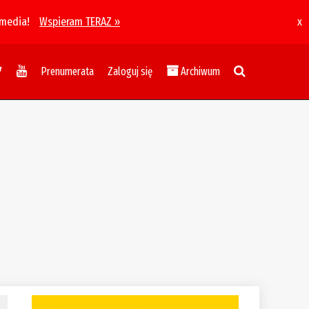
 media!
Wspieram TERAZ »
x
Prenumerata
Zaloguj się
Archiwum