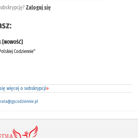
subskrypcję?
Zaloguj się
sz:
eś
[NOWOŚĆ]
olskiej Codziennie"
ię więcej o subskrypcji
»
rata@gpcodziennie.pl