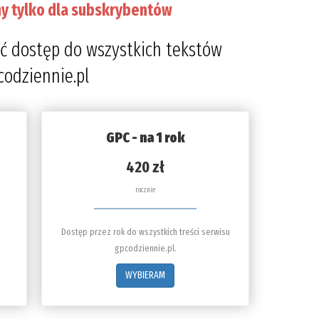
y tylko dla subskrybentów
ć dostęp do wszystkich tekstów
codziennie.pl
GPC - na 1 rok
420 zł
rocznie
Dostęp przez rok do wszystkich treści serwisu
gpcodziennie.pl.
WYBIERAM