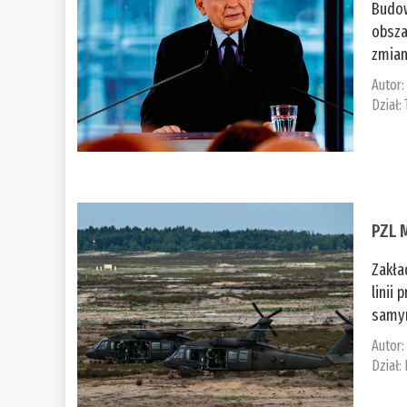
Budow
obsza
zmian
Autor
Dział:
PZL 
Zakła
linii
samym
Autor
Dział: