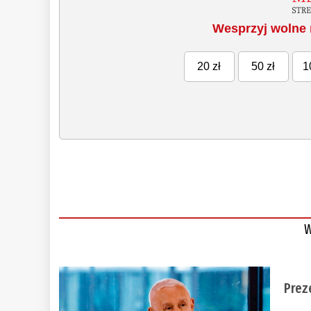
Wesprzyj wolne 
20 zł
50 zł
1
W
Prez