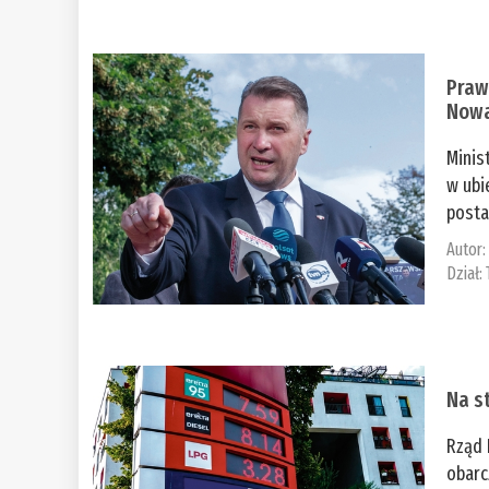
Praw
Nowa
Minis
w ubi
posta
Autor
Dział:
Na st
Rząd 
obarc