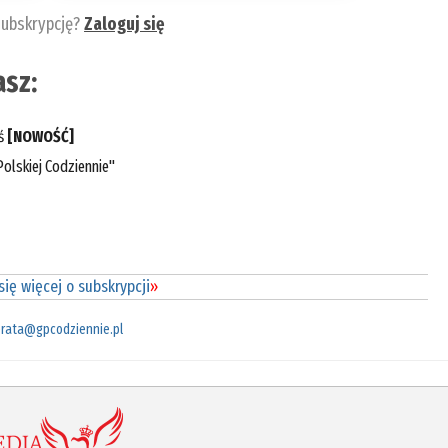
subskrypcję?
Zaloguj się
sz:
eś
[NOWOŚĆ]
olskiej Codziennie"
ię więcej o subskrypcji
»
rata@gpcodziennie.pl