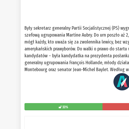
Były sekretarz generalny Partii Socjalistycznej (PS) w
szefową ugrupowania Martine Aubry. Do urn poszło aż 2
mógł każdy, kto uważa się za zwolennika lewicy, bez wzgl
amerykańskich prawyborów. Do walki o prawo do startu 
kandydatów – była kandydatka na prezydenta posłanka S
generalny ugrupowania François Hollande, młody działa
Montebourg oraz senator Jean-Michel Baylet. Według w
33%