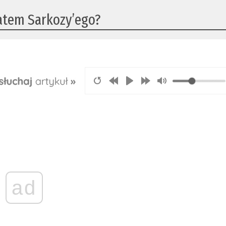
atem Sarkozy’ego?
ad