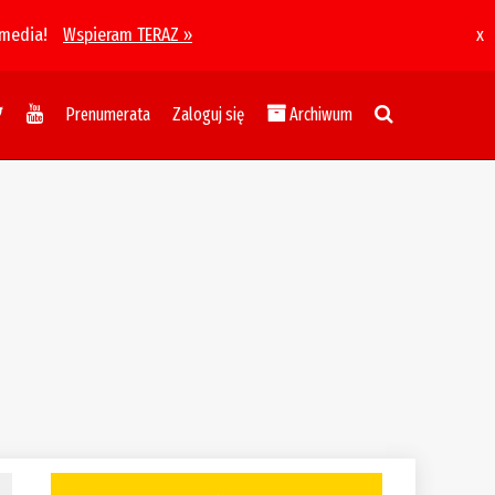
 media!
Wspieram TERAZ »
x
Prenumerata
Zaloguj się
Archiwum