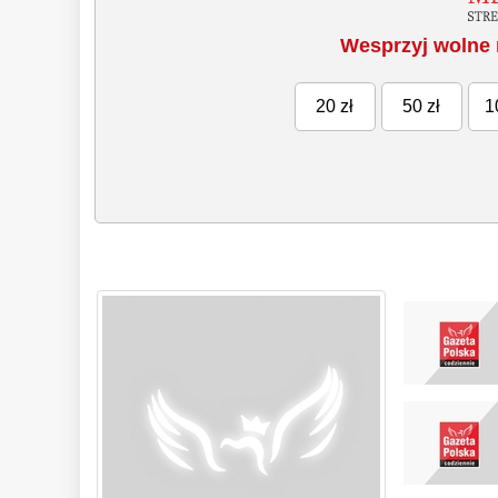
Wesprzyj wolne 
20 zł
50 zł
1