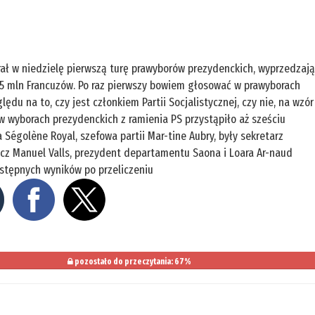
ygrał w niedzielę pierwszą turę prawyborów prezydenckich, wyprzedzaj
,5 mln Francuzów. Po raz pierwszy bowiem głosować w prawyborach
ędu na to, czy jest członkiem Partii Socjalistycznej, czy nie, na wzór
w wyborach prezydenckich z ramienia PS przystąpiło aż sześciu
égolène Royal, szefowa partii Mar-tine Aubry, były sekretarz
cz Manuel Valls, prezydent departamentu Saona i Loara Ar-naud
stępnych wyników po przeliczeniu
pozostało do przeczytania: 67%