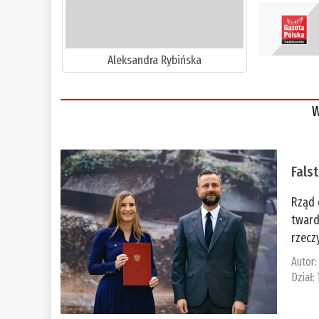
Aleksandra Rybińska
W
Fals
Rząd 
tward
rzecz
Autor
Dział: