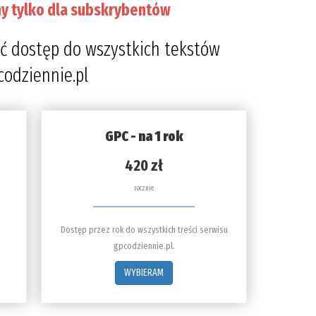
y tylko dla subskrybentów
ć dostęp do wszystkich tekstów
codziennie.pl
GPC - na 1 rok
420 zł
rocznie
Dostęp przez rok do wszystkich treści serwisu
gpcodziennie.pl.
WYBIERAM