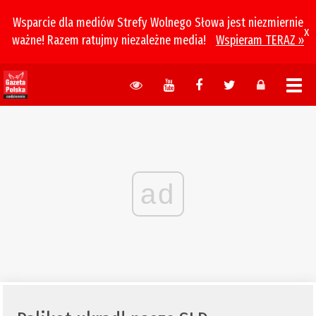
Wsparcie dla mediów Strefy Wolnego Słowa jest niezmiernie
x
ważne! Razem ratujmy niezależne media!
Wspieram TERAZ »
ad