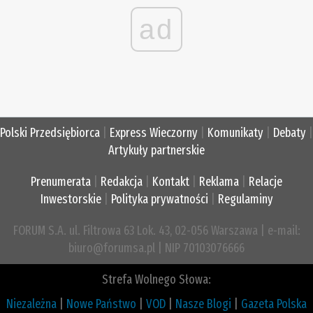
ad
Polski Przedsiębiorca
|
Express Wieczorny
|
Komunikaty
|
Debaty
|
Artykuły partnerskie
Prenumerata
|
Redakcja
|
Kontakt
|
Reklama
|
Relacje
Inwestorskie
|
Polityka prywatności
|
Regulaminy
FORUM S.A. ul. Filtrowa 63 Lok. 43, 02-056 Warszawa | e-mail:
biuro@forumsa.pl | NIP 70103076666
Strefa Wolnego Słowa:
Niezależna
|
Nowe Państwo
|
VOD
|
Nasze Blogi
|
Gazeta Polska