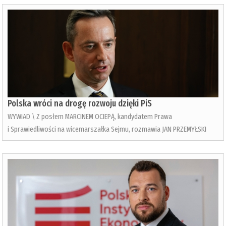
Polska wróci na drogę rozwoju dzięki PiS
WYWIAD \ Z posłem MARCINEM OCIEPĄ, kandydatem Prawa
i Sprawiedliwości na wicemarszałka Sejmu, rozmawia JAN PRZEMYŁSKI