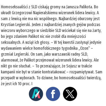
Homoseksualiści z SLD ciskają gromy na Janusza Palikota. Bo
ukradł Grzegorzowi Napieralskiemu wizerunek lidera lewicy. A
sam z lewicą nie ma nic wspólnego. Najbardziej oburzony jest
Krystian Legierski. Jeden z najbardziej znanych gejów podczas
wieczoru wyborczego w siedzibie SLD wściekał się nie na żarty,
bo jego zdaniem Palikot nic nie zrobił dla mniejszości
seksualnych. A wziął ich głosy. – W tej kwestii zasłynął jedynie
wydawaniem wielce homofobicznego tygodnika „Ozon” –
grzmiał Legierski. On sam, jako warszawski radny SLD,
alarmował, że Palikot przejmował wizerunek lidera lewicy. Ale
nikt go nie słuchał. – To przerażające, że Sojusz w trakcie
kampanii nie był w stanie kontratakować – rozpamiętywał. Sam
przepadł w wyborach. To dziwne, bo homoseksualiści twierdzą,
że jest ich 10 proc. I