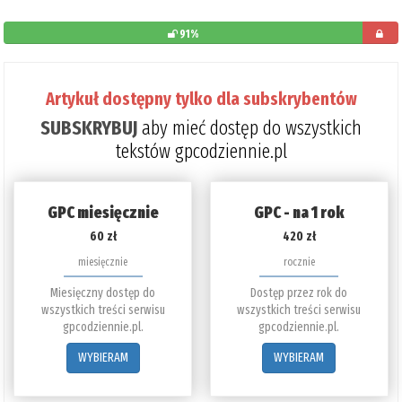
91%
pozosta
do
Artykuł dostępny tylko dla subskrybentów
przeczyt
SUBSKRYBUJ
aby mieć dostęp do wszystkich
9%
tekstów gpcodziennie.pl
GPC miesięcznie
GPC - na 1 rok
60 zł
420 zł
miesięcznie
rocznie
Miesięczny dostęp do
Dostęp przez rok do
wszystkich treści serwisu
wszystkich treści serwisu
gpcodziennie.pl.
gpcodziennie.pl.
WYBIERAM
WYBIERAM