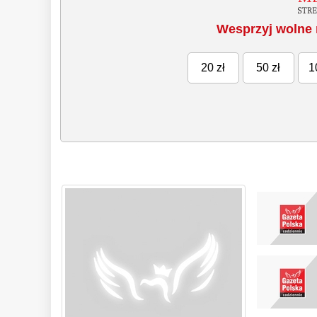
Wesprzyj wolne 
20 zł
50 zł
1