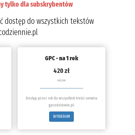
y tylko dla subskrybentów
ć dostęp do wszystkich tekstów
codziennie.pl
GPC - na 1 rok
420 zł
rocznie
Dostęp przez rok do wszystkich treści serwisu
gpcodziennie.pl.
WYBIERAM