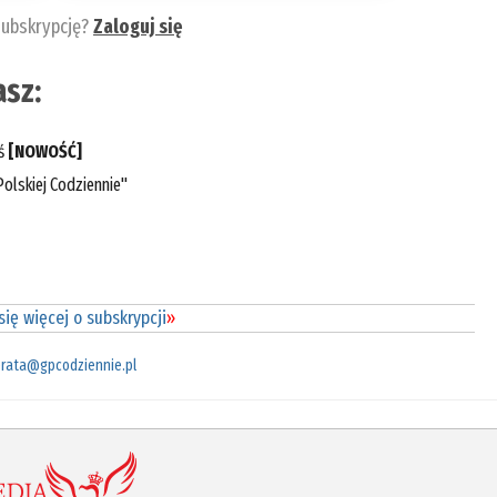
subskrypcję?
Zaloguj się
sz:
eś
[NOWOŚĆ]
olskiej Codziennie"
ię więcej o subskrypcji
»
rata@gpcodziennie.pl