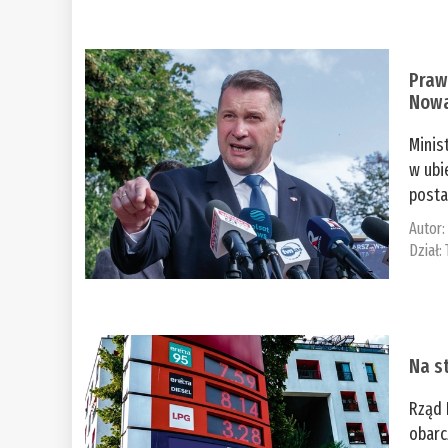
Praw
Nowa
Minis
w ubi
posta
Autor
Dział:
Na st
Rząd 
obarc