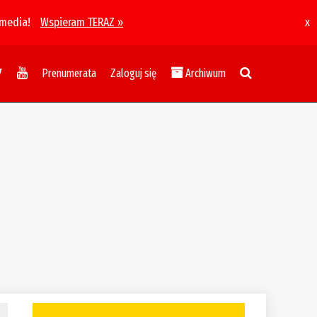
 media!
Wspieram TERAZ »
x
Prenumerata
Zaloguj się
Archiwum