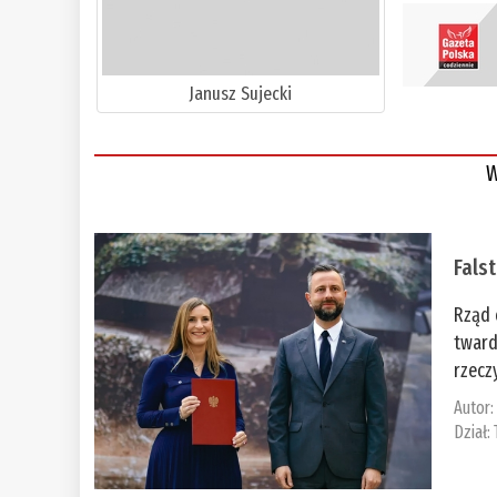
Janusz Sujecki
W
Fals
Rząd 
tward
rzecz
Autor
Dział: