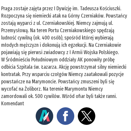
Praga zostaje zajęta przez I Dywizję im. Tadeusza Kościuszki.
Rozpoczyna się niemiecki atak na Górny Czerniaków. Powstańcy
zostają wyparci z ul. Czerniakowskiej. Niemcy zajmują ul.
Przemysłową. Na teren Portu Czerniakowskiego spędzają
ludność cywilną (ok. 400 osób), spośród której wybierają
młodych mężczyzn i dokonują ich egzekucji. Na Czerniakowie
pojawiają się pierwsi zwiadowcy z I Armii Wojska Polskiego.
W Śródmieściu Południowym oddziały AK ponowiły próbę
odbicia Szpitala św. Łazarza. Akcję powstrzymał silny niemiecki
kontratak. Przy wsparciu czołgów Niemcy zaatakowali pozycje
powstańcze na Marymoncie. Powstańcy zmuszeni byli się
wycofać na Żoliborz. Na terenie Marymontu Niemcy
zamordowali ok. 500 cywilów. Wśród ofiar byli także ranni.
Komendant