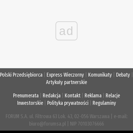
ad
Polski Przedsiębiorca
|
Express Wieczorny
|
Komunikaty
|
Debaty
|
Artykuły partnerskie
Prenumerata
|
Redakcja
|
Kontakt
|
Reklama
|
Relacje
Inwestorskie
|
Polityka prywatności
|
Regulaminy
FORUM S.A. ul. Filtrowa 63 Lok. 43, 02-056 Warszawa | e-mail:
biuro@forumsa.pl | NIP 70103076666