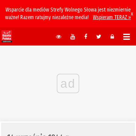
Wsparcie dla mediów Strefy Wolnego Słowa jest niezmiernie
x
ważne! Razem ratujmy niezależne media!
Wspieram TERAZ »
ad