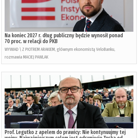
Na koniec 2027 r. dług publiczny będzie wynosił ponad
70 proc. w relacji do PKB
WYWIAD \ Z PIOTREM ARAKIEM, głównym ekonomistą VeloBanku,
rozmawia MACIEJ PAWLAK
Prof. Legutko z apelem do prawicy: Nie kontynuujmy tej