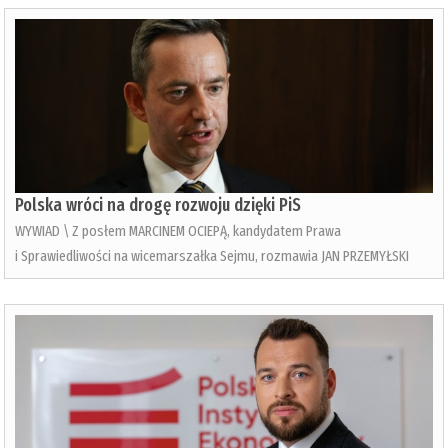
Polska wróci na drogę rozwoju dzięki PiS
WYWIAD \ Z posłem MARCINEM OCIEPĄ, kandydatem Prawa
i Sprawiedliwości na wicemarszałka Sejmu, rozmawia JAN PRZEMYŁSKI