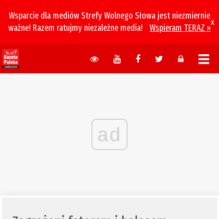
Wsparcie dla mediów Strefy Wolnego Słowa jest niezmiernie
x
ważne! Razem ratujmy niezależne media!
Wspieram TERAZ »
ad