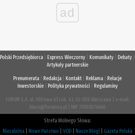
ad
Polski Przedsiębiorca
|
Express Wieczorny
|
Komunikaty
|
Debaty
|
Artykuły partnerskie
Prenumerata
|
Redakcja
|
Kontakt
|
Reklama
|
Relacje
Inwestorskie
|
Polityka prywatności
|
Regulaminy
FORUM S.A. ul. Filtrowa 63 Lok. 43, 02-056 Warszawa | e-mail:
biuro@forumsa.pl | NIP 70103076666
Strefa Wolnego Słowa:
Niezależna
|
Nowe Państwo
|
VOD
|
Nasze Blogi
|
Gazeta Polska