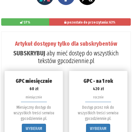
37%
pozostało do przeczytania: 63%
Artykuł dostępny tylko dla subskrybentów
SUBSKRYBUJ
aby mieć dostęp do wszystkich
tekstów gpcodziennie.pl
GPC miesięcznie
GPC - na 1 rok
60 zł
420 zł
miesięcznie
rocznie
Miesięczny dostęp do
Dostęp przez rok do
wszystkich treści serwisu
wszystkich treści serwisu
gpcodziennie.pl.
gpcodziennie.pl.
WYBIERAM
WYBIERAM