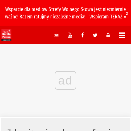
Wsparcie dla mediów Strefy Wolnego Słowa jest niezmiernie
x
ważne! Razem ratujmy niezależne media!
Wspieram TERAZ »
ad