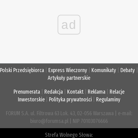
ad
Polski Przedsiębiorca
|
Express Wieczorny
|
Komunikaty
|
Debaty
|
Artykuły partnerskie
Prenumerata
|
Redakcja
|
Kontakt
|
Reklama
|
Relacje
Inwestorskie
|
Polityka prywatności
|
Regulaminy
FORUM S.A. ul. Filtrowa 63 Lok. 43, 02-056 Warszawa | e-mail:
biuro@forumsa.pl | NIP 70103076666
Strefa Wolnego Słowa: