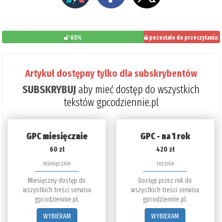
65%
pozostało do przeczytania:
35%
Artykuł dostępny tylko dla subskrybentów
SUBSKRYBUJ
aby mieć dostęp do wszystkich
tekstów gpcodziennie.pl
GPC miesięcznie
GPC - na 1 rok
60 zł
420 zł
miesięcznie
rocznie
Miesięczny dostęp do
Dostęp przez rok do
wszystkich treści serwisu
wszystkich treści serwisu
gpcodziennie.pl.
gpcodziennie.pl.
WYBIERAM
WYBIERAM