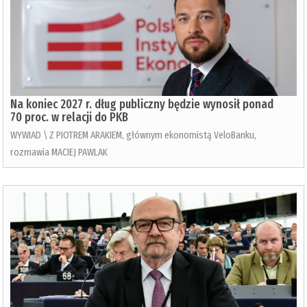
Na koniec 2027 r. dług publiczny będzie wynosił ponad
70 proc. w relacji do PKB
WYWIAD \ Z PIOTREM ARAKIEM, głównym ekonomistą VeloBanku,
rozmawia MACIEJ PAWLAK