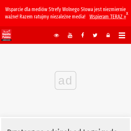
Wsparcie dla mediów Strefy Wolnego Słowa jest niezmiernie
x
ważne! Razem ratujmy niezależne media!
Wspieram TERAZ »
ad