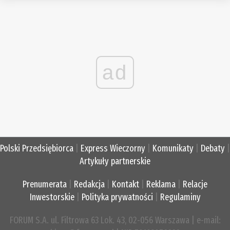
ad
Polski Przedsiębiorca
|
Express Wieczorny
|
Komunikaty
|
Debaty
|
Artykuły partnerskie
Prenumerata
|
Redakcja
|
Kontakt
|
Reklama
|
Relacje
Inwestorskie
|
Polityka prywatności
|
Regulaminy
FORUM S.A. ul. Filtrowa 63 Lok. 43, 02-056 Warszawa | e-mail: