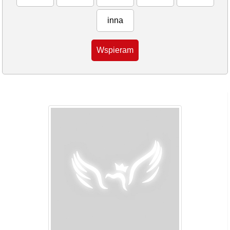
inna
Wspieram