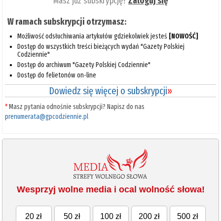
Masz już subskrypcję?
Zaloguj się
W ramach subskrypcji otrzymasz:
Możliwość odsłuchiwania artykułów gdziekolwiek jesteś
[NOWOŚĆ]
Dostęp do wszystkich treści bieżących wydań "Gazety Polskiej
Codziennie"
Dostęp do archiwum "Gazety Polskiej Codziennie"
Dostęp do felietonów on-line
Dowiedz się więcej o subskrypcji
»
*
Masz pytania odnośnie subskrypcji? Napisz do nas
prenumerata@gpcodziennie.pl
Wesprzyj wolne media i ocal wolność słowa!
20 zł
50 zł
100 zł
200 zł
500 zł