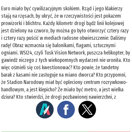
Euro miało być cywilizacyjnym skokiem. Rząd i jego klakierzy
stają na rzęsach, by ukryć, że w rzeczywistości jest pokazem
prowizorki i blichtru. Każdy kilometr drogi bądź linii kolejowej
jest dzielony na czworo, by można go było otworzyć cztery razy
i cztery razy puścić w mediach radosne obwieszczenie: Daliśmy
radę! Obraz wzmacnia się balonikami, flagami, sztucznymi
ogniami. WSI24, czyli Tusk Vision Network, puszcza helikopter, by
gawiedź niczego z tych wiekopomnych wydarzeń nie uroniła. Kto
więc ośmieli się coś kwestionować? Kto powie, że tandetny
barak z kasami nie zasługuje na miano dworca? Kto przypomni,
że Stadion Narodowy miał być opleciony centrum rozrywkowo-
handlowym, a jest klepicho? Że miało być metro, a jest wielka
dziura? Kto stwierdzi, że drogi pozbawionej nawierzchni, z