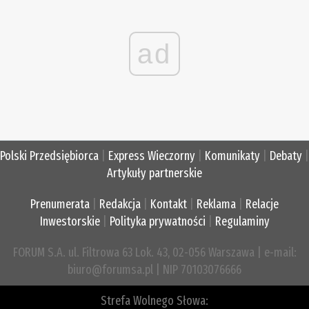
ad
Polski Przedsiębiorca
|
Express Wieczorny
|
Komunikaty
|
Debaty
|
Artykuły partnerskie
Prenumerata
|
Redakcja
|
Kontakt
|
Reklama
|
Relacje
Inwestorskie
|
Polityka prywatności
|
Regulaminy
FORUM S.A. ul. Filtrowa 63 Lok. 43, 02-056 Warszawa | e-mail:
biuro@forumsa.pl | NIP 70103076666
Strefa Wolnego Słowa: