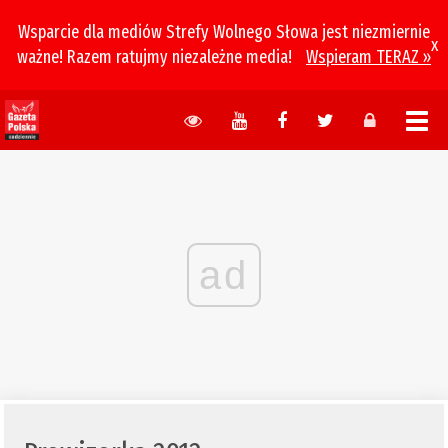
Wsparcie dla mediów Strefy Wolnego Słowa jest niezmiernie
x
ważne! Razem ratujmy niezależne media!
Wspieram TERAZ »
ad