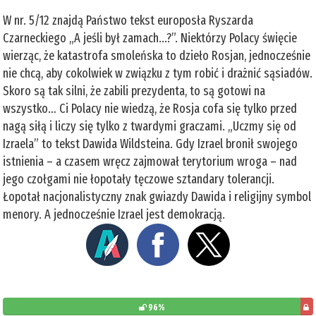
W nr. 5/12 znajdą Państwo tekst europosła Ryszarda
Czarneckiego „A jeśli był zamach...?”. Niektórzy Polacy święcie
wierząc, że katastrofa smoleńska to dzieło Rosjan, jednocześnie
nie chcą, aby cokolwiek w związku z tym robić i drażnić sąsiadów.
Skoro są tak silni, że zabili prezydenta, to są gotowi na
wszystko… Ci Polacy nie wiedzą, że Rosja cofa się tylko przed
nagą siłą i liczy się tylko z twardymi graczami. „Uczmy się od
Izraela” to tekst Dawida Wildsteina. Gdy Izrael bronił swojego
istnienia – a czasem wręcz zajmował terytorium wroga – nad
jego czołgami nie łopotały tęczowe sztandary tolerancji.
Łopotał nacjonalistyczny znak gwiazdy Dawida i religijny symbol
menory. A jednocześnie Izrael jest demokracją.
96%