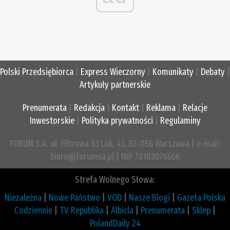
Polski Przedsiębiorca
|
Express Wieczorny
|
Komunikaty
|
Debaty
|
Artykuły partnerskie
Prenumerata
|
Redakcja
|
Kontakt
|
Reklama
|
Relacje
Inwestorskie
|
Polityka prywatności
|
Regulaminy
FORUM S.A. ul. Filtrowa 63 Lok. 43, 02-056 Warszawa | e-mail:
biuro@forumsa.pl | NIP 70103076666
Strefa Wolnego Słowa:
Niezależna
|
Nowe Państwo
|
VOD
|
Nasze Blogi
|
Gazeta Polska
Codziennie
|
TV Republika
|
Albicla
|
Prenumerata
|
Sklep
|
PolandDaily 24