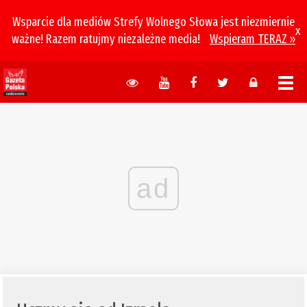
Wsparcie dla mediów Strefy Wolnego Słowa jest niezmiernie
x
ważne! Razem ratujmy niezależne media!
Wspieram TERAZ »
ad