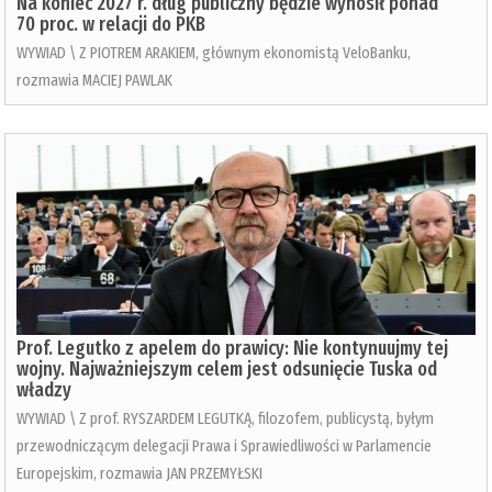
Na koniec 2027 r. dług publiczny będzie wynosił ponad
70 proc. w relacji do PKB
WYWIAD \ Z PIOTREM ARAKIEM, głównym ekonomistą VeloBanku,
rozmawia MACIEJ PAWLAK
Prof. Legutko z apelem do prawicy: Nie kontynuujmy tej
wojny. Najważniejszym celem jest odsunięcie Tuska od
władzy
WYWIAD \ Z prof. RYSZARDEM LEGUTKĄ, filozofem, publicystą, byłym
przewodniczącym delegacji Prawa i Sprawiedliwości w Parlamencie
Europejskim, rozmawia JAN PRZEMYŁSKI