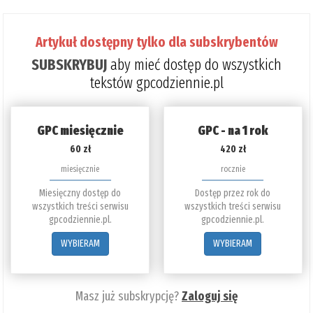
poz
do
Artykuł dostępny tylko dla subskrybentów
prze
SUBSKRYBUJ
aby mieć dostęp do wszystkich
4%
tekstów gpcodziennie.pl
GPC miesięcznie
GPC - na 1 rok
60 zł
420 zł
miesięcznie
rocznie
Miesięczny dostęp do
Dostęp przez rok do
wszystkich treści serwisu
wszystkich treści serwisu
gpcodziennie.pl.
gpcodziennie.pl.
WYBIERAM
WYBIERAM
Masz już subskrypcję?
Zaloguj się