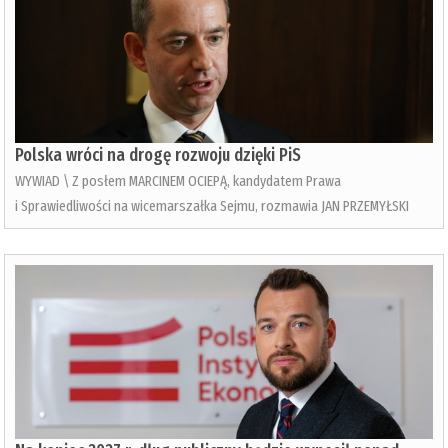
Polska wróci na drogę rozwoju dzięki PiS
WYWIAD \ Z posłem MARCINEM OCIEPĄ, kandydatem Prawa
i Sprawiedliwości na wicemarszałka Sejmu, rozmawia JAN PRZEMYŁSKI