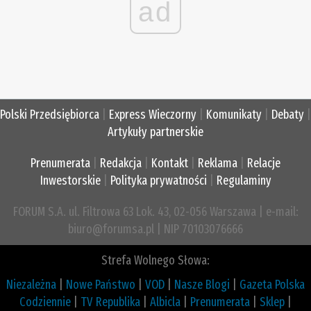
ad
Polski Przedsiębiorca
|
Express Wieczorny
|
Komunikaty
|
Debaty
|
Artykuły partnerskie
Prenumerata
|
Redakcja
|
Kontakt
|
Reklama
|
Relacje
Inwestorskie
|
Polityka prywatności
|
Regulaminy
FORUM S.A. ul. Filtrowa 63 Lok. 43, 02-056 Warszawa | e-mail:
biuro@forumsa.pl | NIP 70103076666
Strefa Wolnego Słowa:
Niezależna
|
Nowe Państwo
|
VOD
|
Nasze Blogi
|
Gazeta Polska
Codziennie
|
TV Republika
|
Albicla
|
Prenumerata
|
Sklep
|