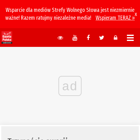
Wsparcie dla mediów Strefy Wolnego Słowa jest niezmiernie
x
ważne! Razem ratujmy niezależne media!
Wspieram TERAZ »
ad