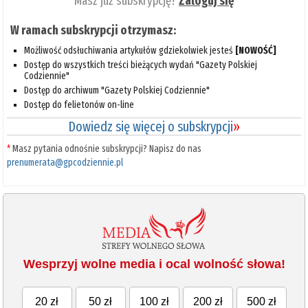
Masz już subskrypcję?
Zaloguj się
W ramach subskrypcji otrzymasz:
Możliwość odsłuchiwania artykułów gdziekolwiek jesteś
[NOWOŚĆ]
Dostęp do wszystkich treści bieżących wydań "Gazety Polskiej
Codziennie"
Dostęp do archiwum "Gazety Polskiej Codziennie"
Dostęp do felietonów on-line
Dowiedz się więcej o subskrypcji
»
*
Masz pytania odnośnie subskrypcji? Napisz do nas
prenumerata@gpcodziennie.pl
Wesprzyj wolne media i ocal wolność słowa!
20 zł
50 zł
100 zł
200 zł
500 zł