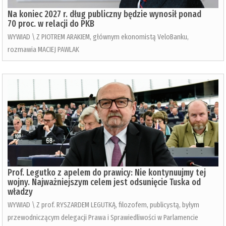
Na koniec 2027 r. dług publiczny będzie wynosił ponad
70 proc. w relacji do PKB
WYWIAD \ Z PIOTREM ARAKIEM, głównym ekonomistą VeloBanku,
rozmawia MACIEJ PAWLAK
Prof. Legutko z apelem do prawicy: Nie kontynuujmy tej
wojny. Najważniejszym celem jest odsunięcie Tuska od
władzy
WYWIAD \ Z prof. RYSZARDEM LEGUTKĄ, filozofem, publicystą, byłym
przewodniczącym delegacji Prawa i Sprawiedliwości w Parlamencie