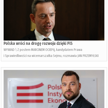
Polska wróci na drogę rozwoju dzięki PiS
WYWIAD \ Z posłem MARCINEM OCIEPĄ, kandydatem Prawa
i Sprawiedliwości na wicemarszałka Sejmu, rozmawia JAN PRZEMYŁSKI