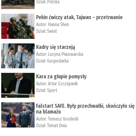
Dział:
Polska
Pekin ćwiczy atak, Tajwan – przetrwanie
Autor:
­Hanna Shen
Dział:
Świat
Kadry się starzeją
Autor:
Lucyna Piwowarska
Dział:
Gospodarka
Kara za głupie pomysły
Autor:
Artur Szczepanik
Dział:
Sport
Falstart SAFE. Były przechwałki, skończyło się
na blamażu
Autor:
Tomasz Grodecki
Dział:
Temat Dnia