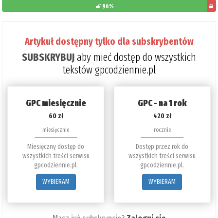
96%
poz
do
Artykuł dostępny tylko dla subskrybentów
prze
SUBSKRYBUJ
aby mieć dostęp do wszystkich
4%
tekstów gpcodziennie.pl
GPC miesięcznie
GPC - na 1 rok
60 zł
420 zł
miesięcznie
rocznie
Miesięczny dostęp do
Dostęp przez rok do
wszystkich treści serwisu
wszystkich treści serwisu
gpcodziennie.pl.
gpcodziennie.pl.
WYBIERAM
WYBIERAM