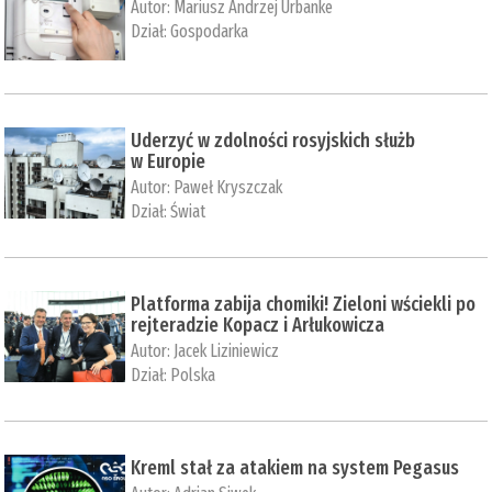
Autor:
Mariusz Andrzej Urbanke
Dział:
Gospodarka
Uderzyć w zdolności rosyjskich służb
w Europie
Autor:
Paweł Kryszczak
Dział:
Świat
Platforma zabija chomiki! Zieloni wściekli po
rejteradzie Kopacz i Arłukowicza
Autor:
Jacek Liziniewicz
Dział:
Polska
Kreml stał za atakiem na system Pegasus