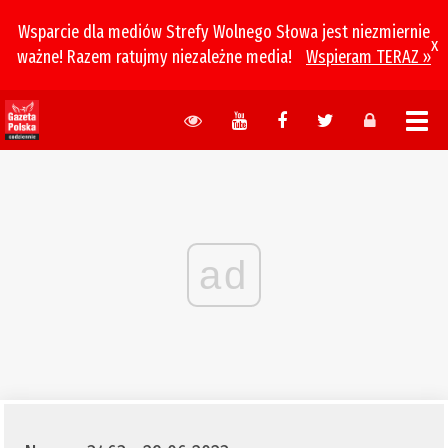
Wsparcie dla mediów Strefy Wolnego Słowa jest niezmiernie
x
ważne! Razem ratujmy niezależne media!
Wspieram TERAZ »
ad