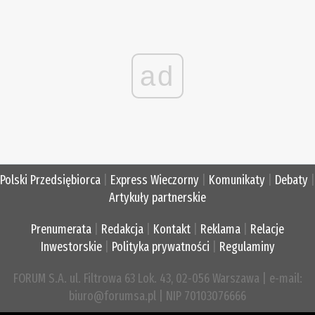
ad
Polski Przedsiębiorca
|
Express Wieczorny
|
Komunikaty
|
Debaty
|
Artykuły partnerskie
Prenumerata
|
Redakcja
|
Kontakt
|
Reklama
|
Relacje
Inwestorskie
|
Polityka prywatności
|
Regulaminy
FORUM S.A. ul. Filtrowa 63 Lok. 43, 02-056 Warszawa | e-mail:
biuro@forumsa.pl | NIP 70103076666