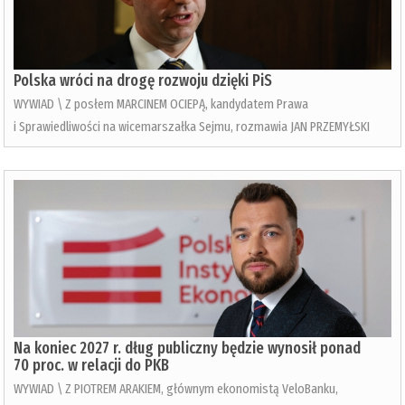
Polska wróci na drogę rozwoju dzięki PiS
WYWIAD \ Z posłem MARCINEM OCIEPĄ, kandydatem Prawa
i Sprawiedliwości na wicemarszałka Sejmu, rozmawia JAN PRZEMYŁSKI
Na koniec 2027 r. dług publiczny będzie wynosił ponad
70 proc. w relacji do PKB
WYWIAD \ Z PIOTREM ARAKIEM, głównym ekonomistą VeloBanku,