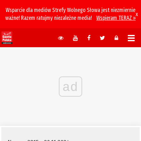
Wsparcie dla mediów Strefy Wolnego Słowa jest niezmiernie
x
ważne! Razem ratujmy niezależne media!
Wspieram TERAZ »
ad