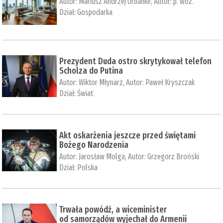
Autor:
Mariusz Andrzej Urbanke
, Autor:
p. woz.
Dział:
Gospodarka
Prezydent Duda ostro skrytykował telefon
Scholza do Putina
Autor:
Wiktor Młynarz
, Autor:
Paweł Kryszczak
Dział:
Świat
Akt oskarżenia jeszcze przed świętami
Bożego Narodzenia
Autor:
Jarosław Molga
, Autor:
Grzegorz Broński
Dział:
Polska
Trwała powódź, a wiceminister
od samorządów wyjechał do Armenii