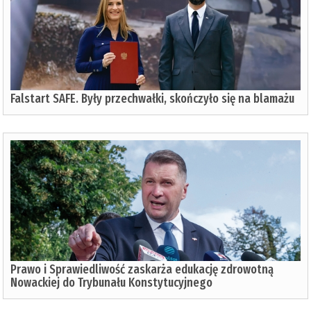
Falstart SAFE. Były przechwałki, skończyło się na blamażu
Prawo i Sprawiedliwość zaskarża edukację zdrowotną
Nowackiej do Trybunału Konstytucyjnego