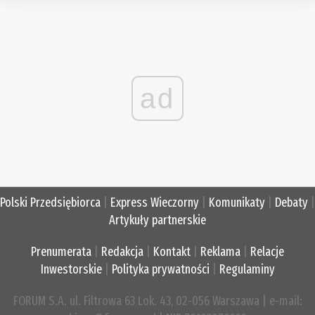
ad
Polski Przedsiębiorca
|
Express Wieczorny
|
Komunikaty
|
Debaty
|
Artykuły partnerskie
Prenumerata
|
Redakcja
|
Kontakt
|
Reklama
|
Relacje
Inwestorskie
|
Polityka prywatności
|
Regulaminy
FORUM S.A. ul. Filtrowa 63 Lok. 43, 02-056 Warszawa | e-mail: