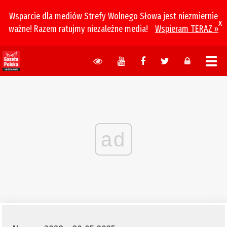
Wsparcie dla mediów Strefy Wolnego Słowa jest niezmiernie
x
ważne! Razem ratujmy niezależne media!
Wspieram TERAZ »
ad