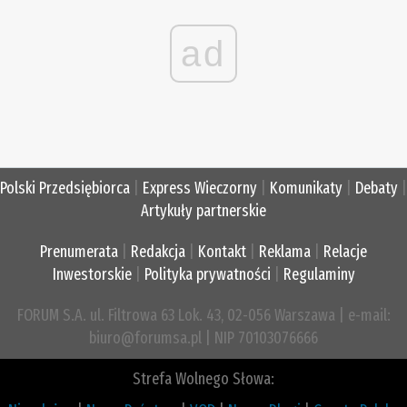
ad
Polski Przedsiębiorca
|
Express Wieczorny
|
Komunikaty
|
Debaty
|
Artykuły partnerskie
Prenumerata
|
Redakcja
|
Kontakt
|
Reklama
|
Relacje
Inwestorskie
|
Polityka prywatności
|
Regulaminy
FORUM S.A. ul. Filtrowa 63 Lok. 43, 02-056 Warszawa | e-mail:
biuro@forumsa.pl | NIP 70103076666
Strefa Wolnego Słowa: