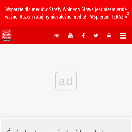
Wsparcie dla mediów Strefy Wolnego Słowa jest niezmiernie
x
ważne! Razem ratujmy niezależne media!
Wspieram TERAZ »
ad