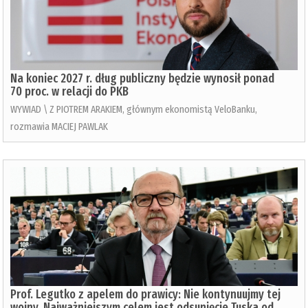
Na koniec 2027 r. dług publiczny będzie wynosił ponad
70 proc. w relacji do PKB
WYWIAD \ Z PIOTREM ARAKIEM, głównym ekonomistą VeloBanku,
rozmawia MACIEJ PAWLAK
Prof. Legutko z apelem do prawicy: Nie kontynuujmy tej
wojny. Najważniejszym celem jest odsunięcie Tuska od