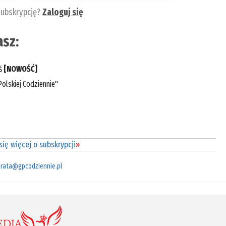
subskrypcję?
Zaloguj się
sz:
eś
[NOWOŚĆ]
olskiej Codziennie"
ię więcej o subskrypcji
»
rata@gpcodziennie.pl