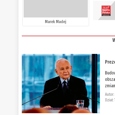
Marek Madej
W
Prez
Budow
obsza
zmian
Autor
Dział: