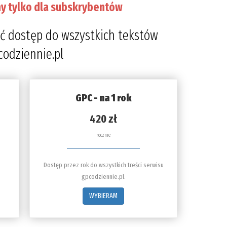
y tylko dla subskrybentów
ć dostęp do wszystkich tekstów
codziennie.pl
GPC - na 1 rok
420 zł
rocznie
Dostęp przez rok do wszystkich treści serwisu
gpcodziennie.pl.
WYBIERAM