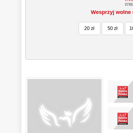
Wesprzyj wolne 
20 zł
50 zł
1