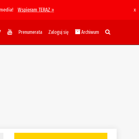
 media!
Wspieram TERAZ »
x
Prenumerata
Zaloguj się
Archiwum