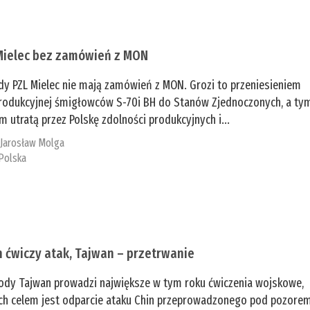
Mielec bez zamówień z MON
dy PZL Mielec nie mają zamówień z MON. Grozi to przeniesieniem
 produkcyjnej śmigłowców S-70i BH do Stanów Zjednoczonych, a ty
 utratą przez Polskę zdolności produkcyjnych i...
:
Jarosław Molga
Polska
n ćwiczy atak, Tajwan – przetrwanie
ody Tajwan prowadzi największe w tym roku ćwiczenia wojskowe,
ch celem jest odparcie ataku Chin przeprowadzonego pod pozore