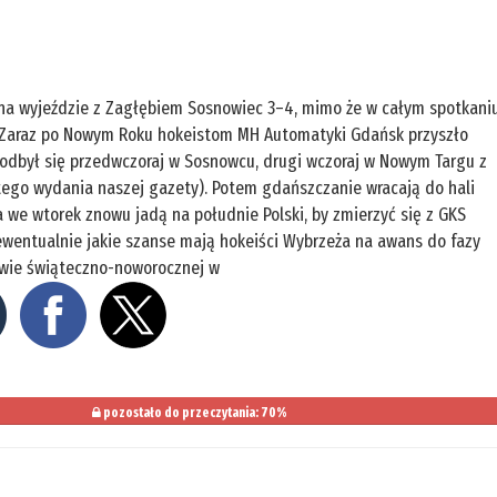
na wyjeździe z Zagłębiem Sosnowiec 3–4, mimo że w całym spotkani
. Zaraz po Nowym Roku hokeistom MH Automatyki Gdańsk przyszło
y odbył się przedwczoraj w Sosnowcu, drugi wczoraj w Nowym Targu z
tego wydania naszej gazety). Potem gdańszczanie wracają do hali
a we wtorek znowu jadą na południe Polski, by zmierzyć się z GKS
i ewentualnie jakie szanse mają hokeiści Wybrzeża na awans do fazy
zerwie świąteczno-noworocznej w
pozostało do przeczytania: 70%