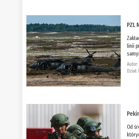
PZL 
Zakła
linii
samym
Autor
Dział:
Peki
Od śr
który