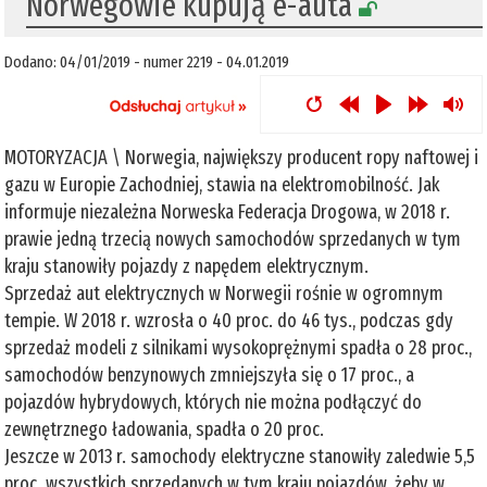
Norwegowie kupują e-auta
Dodano: 04/01/2019 - numer 2219 - 04.01.2019
MOTORYZACJA \ Norwegia, największy producent ropy naftowej i
gazu w Europie Zachodniej, stawia na elektromobilność. Jak
informuje niezależna Norweska Federacja Drogowa, w 2018 r.
prawie jedną trzecią nowych samochodów sprzedanych w tym
kraju stanowiły pojazdy z napędem elektrycznym.
Sprzedaż aut elektrycznych w Norwegii rośnie w ogromnym
tempie. W 2018 r. wzrosła o 40 proc. do 46 tys., podczas gdy
sprzedaż modeli z silnikami wysokoprężnymi spadła o 28 proc.,
samochodów benzynowych zmniejszyła się o 17 proc., a
pojazdów hybrydowych, których nie można podłączyć do
zewnętrznego ładowania, spadła o 20 proc.
Jeszcze w 2013 r. samochody elektryczne stanowiły zaledwie 5,5
proc. wszystkich sprzedanych w tym kraju pojazdów, żeby w