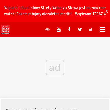
Wsparcie dla mediów Strefy Wolnego Słowa jest niezmiernie
x
ważne! Razem ratujmy niezależne media!
Wspieram TERAZ »
ad