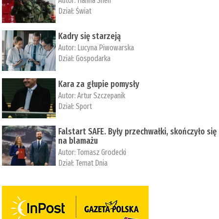
Autor:
­Hanna Shen
Dział:
Świat
Kadry się starzeją
Autor:
Lucyna Piwowarska
Dział:
Gospodarka
Kara za głupie pomysły
Autor:
Artur Szczepanik
Dział:
Sport
Falstart SAFE. Były przechwałki, skończyło się
na blamażu
Autor:
Tomasz Grodecki
Dział:
Temat Dnia