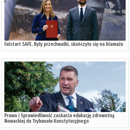
Falstart SAFE. Były przechwałki, skończyło się na blamażu
Prawo i Sprawiedliwość zaskarża edukację zdrowotną
Nowackiej do Trybunału Konstytucyjnego