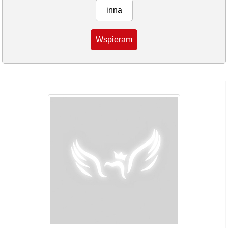
inna
Wspieram