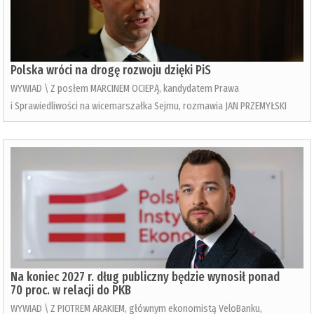
Polska wróci na drogę rozwoju dzięki PiS
WYWIAD \ Z posłem MARCINEM OCIEPĄ, kandydatem Prawa
i Sprawiedliwości na wicemarszałka Sejmu, rozmawia JAN PRZEMYŁSKI
Na koniec 2027 r. dług publiczny będzie wynosił ponad
70 proc. w relacji do PKB
WYWIAD \ Z PIOTREM ARAKIEM, głównym ekonomistą VeloBanku,