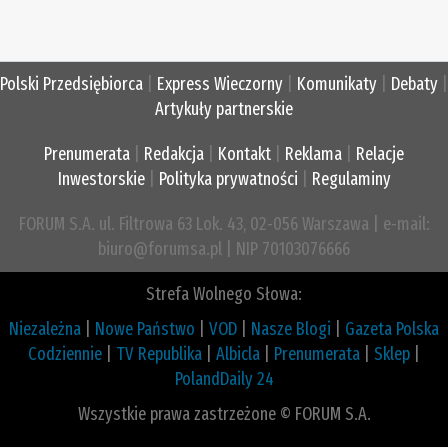
Polski Przedsiębiorca
|
Express Wieczorny
|
Komunikaty
|
Debaty
|
Artykuły partnerskie
Prenumerata
|
Redakcja
|
Kontakt
|
Reklama
|
Relacje
Inwestorskie
|
Polityka prywatności
|
Regulaminy
FORUM S.A. ul. Filtrowa 63 Lok. 43, 02-056 Warszawa | e-mail:
biuro@forumsa.pl | NIP 70103076666
Strefa Wolnego Słowa:
Niezależna
|
Nowe Państwo
|
VOD
|
Nasze Blogi
|
Gazeta Polska
Codziennie
|
TV Republika
|
Albicla
|
Prenumerata
|
Sklep
|
PolandDaily 24
Wszystkie prawa zastrzeżone © FORUM S.A.