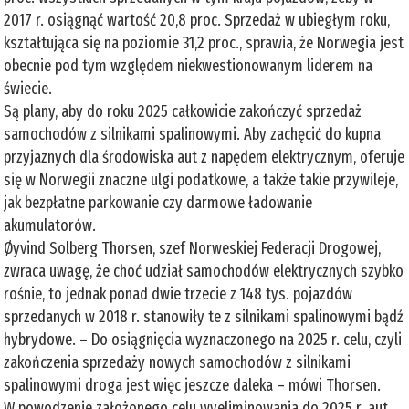
2017 r. osiągnąć wartość 20,8 proc. Sprzedaż w ubiegłym roku,
kształtująca się na poziomie 31,2 proc., sprawia, że Norwegia jest
obecnie pod tym względem niekwestionowanym liderem na
świecie.
Są plany, aby do roku 2025 całkowicie zakończyć sprzedaż
samochodów z silnikami spalinowymi. Aby zachęcić do kupna
przyjaznych dla środowiska aut z napędem elektrycznym, oferuje
się w Norwegii znaczne ulgi podatkowe, a także takie przywileje,
jak bezpłatne parkowanie czy darmowe ładowanie
akumulatorów.
Øyvind Solberg Thorsen, szef Norweskiej Federacji Drogowej,
zwraca uwagę, że choć udział samochodów elektrycznych szybko
rośnie, to jednak ponad dwie trzecie z 148 tys. pojazdów
sprzedanych w 2018 r. stanowiły te z silnikami spalinowymi bądź
hybrydowe. – Do osiągnięcia wyznaczonego na 2025 r. celu, czyli
zakończenia sprzedaży nowych samochodów z silnikami
spalinowymi droga jest więc jeszcze daleka – mówi Thorsen.
W powodzenie założonego celu wyeliminowania do 2025 r. aut