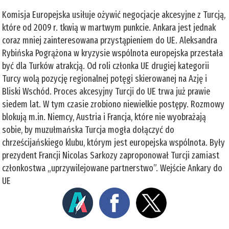
Komisja Europejska usiłuje ożywić negocjacje akcesyjne z Turcją,
które od 2009 r. tkwią w martwym punkcie. Ankara jest jednak
coraz mniej zainteresowana przystąpieniem do UE. Aleksandra
Rybińska Pogrążona w kryzysie wspólnota europejska przestała
być dla Turków atrakcją. Od roli członka UE drugiej kategorii
Turcy wolą pozycję regionalnej potęgi skierowanej na Azję i
Bliski Wschód. Proces akcesyjny Turcji do UE trwa już prawie
siedem lat. W tym czasie zrobiono niewielkie postępy. Rozmowy
blokują m.in. Niemcy, Austria i Francja, które nie wyobrażają
sobie, by muzułmańska Turcja mogła dołączyć do
chrześcijańskiego klubu, którym jest europejska wspólnota. Były
prezydent Francji Nicolas Sarkozy zaproponował Turcji zamiast
członkostwa „uprzywilejowane partnerstwo”. Wejście Ankary do
UE