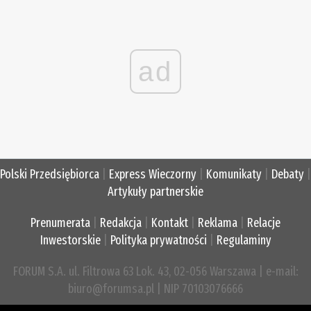
ad
Polski Przedsiębiorca
|
Express Wieczorny
|
Komunikaty
|
Debaty
|
Artykuły partnerskie
Prenumerata
|
Redakcja
|
Kontakt
|
Reklama
|
Relacje
Inwestorskie
|
Polityka prywatności
|
Regulaminy
FORUM S.A. ul. Filtrowa 63 Lok. 43, 02-056 Warszawa | e-mail:
biuro@forumsa.pl | NIP 70103076666