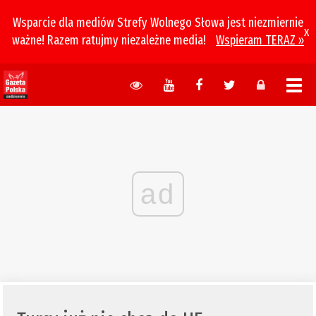
Wsparcie dla mediów Strefy Wolnego Słowa jest niezmiernie
x
ważne! Razem ratujmy niezależne media!
Wspieram TERAZ »
ad