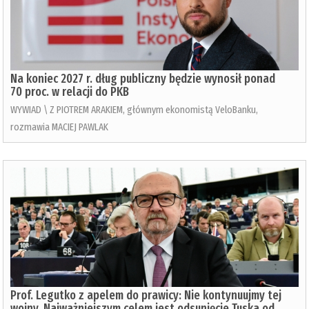
Na koniec 2027 r. dług publiczny będzie wynosił ponad
70 proc. w relacji do PKB
WYWIAD \ Z PIOTREM ARAKIEM, głównym ekonomistą VeloBanku,
rozmawia MACIEJ PAWLAK
Prof. Legutko z apelem do prawicy: Nie kontynuujmy tej
wojny. Najważniejszym celem jest odsunięcie Tuska od