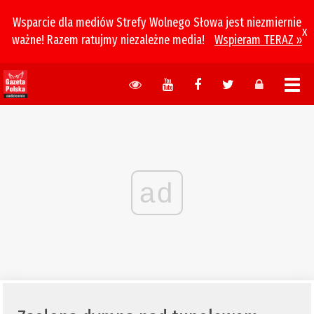
Wsparcie dla mediów Strefy Wolnego Słowa jest niezmiernie
x
ważne! Razem ratujmy niezależne media!
Wspieram TERAZ »
ad