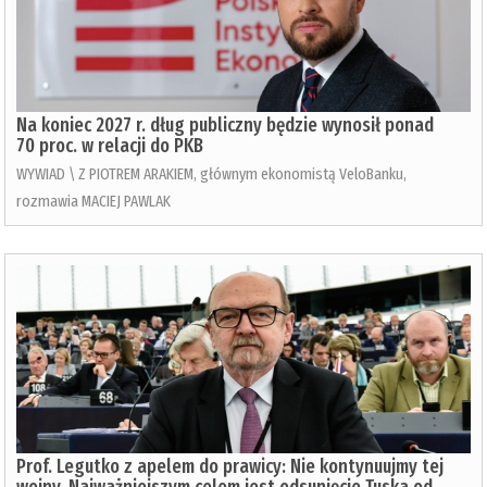
Na koniec 2027 r. dług publiczny będzie wynosił ponad
70 proc. w relacji do PKB
WYWIAD \ Z PIOTREM ARAKIEM, głównym ekonomistą VeloBanku,
rozmawia MACIEJ PAWLAK
Prof. Legutko z apelem do prawicy: Nie kontynuujmy tej