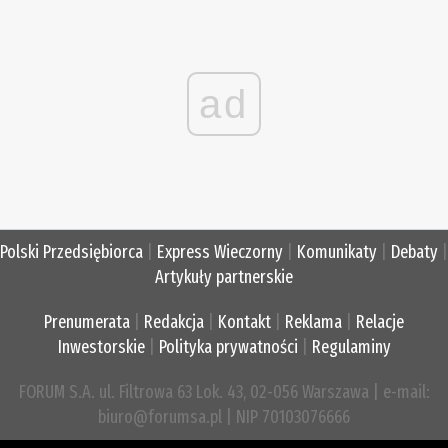
ad
Polski Przedsiębiorca
|
Express Wieczorny
|
Komunikaty
|
Debaty
|
Artykuły partnerskie
Prenumerata
|
Redakcja
|
Kontakt
|
Reklama
|
Relacje
Inwestorskie
|
Polityka prywatności
|
Regulaminy
FORUM S.A. ul. Filtrowa 63 Lok. 43, 02-056 Warszawa | e-mail:
biuro@forumsa.pl | NIP 70103076666