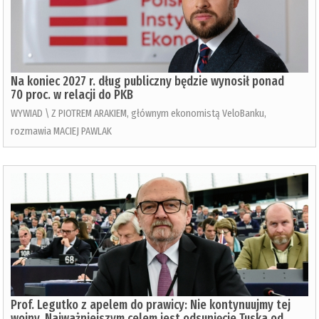
Na koniec 2027 r. dług publiczny będzie wynosił ponad
70 proc. w relacji do PKB
WYWIAD \ Z PIOTREM ARAKIEM, głównym ekonomistą VeloBanku,
rozmawia MACIEJ PAWLAK
Prof. Legutko z apelem do prawicy: Nie kontynuujmy tej
wojny. Najważniejszym celem jest odsunięcie Tuska od