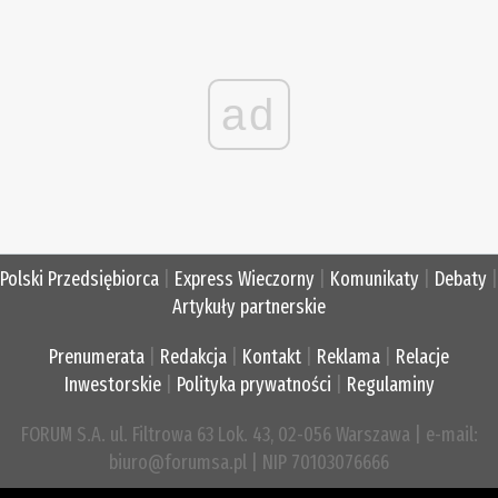
ad
Polski Przedsiębiorca
|
Express Wieczorny
|
Komunikaty
|
Debaty
|
Artykuły partnerskie
Prenumerata
|
Redakcja
|
Kontakt
|
Reklama
|
Relacje
Inwestorskie
|
Polityka prywatności
|
Regulaminy
FORUM S.A. ul. Filtrowa 63 Lok. 43, 02-056 Warszawa | e-mail:
biuro@forumsa.pl | NIP 70103076666