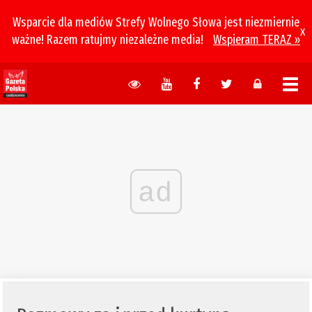
Wsparcie dla mediów Strefy Wolnego Słowa jest niezmiernie
x
ważne! Razem ratujmy niezależne media!
Wspieram TERAZ »
ad