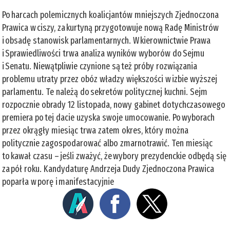
Po harcach polemicznych koalicjantów mniejszych Zjednoczona
Prawica w ciszy, za kurtyną przygotowuje nową Radę Ministrów
i obsadę stanowisk parlamentarnych. W kierownictwie Prawa
i Sprawiedliwości trwa analiza wyników wyborów do Sejmu
i Senatu. Niewątpliwie czynione są też próby rozwiązania
problemu utraty przez obóz władzy większości w izbie wyższej
parlamentu. Te należą do sekretów politycznej kuchni. Sejm
rozpocznie obrady 12 listopada, nowy gabinet dotychczasowego
premiera po tej dacie uzyska swoje umocowanie. Po wyborach
przez okrągły miesiąc trwa zatem okres, który można
politycznie zagospodarować albo zmarnotrawić. Ten miesiąc
to kawał czasu – jeśli zważyć, że wybory prezydenckie odbędą się
za pół roku. Kandydaturę Andrzeja Dudy Zjednoczona Prawica
poparła w porę i manifestacyjnie