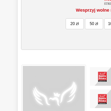
Wesprzyj wolne 
20 zł
50 zł
1