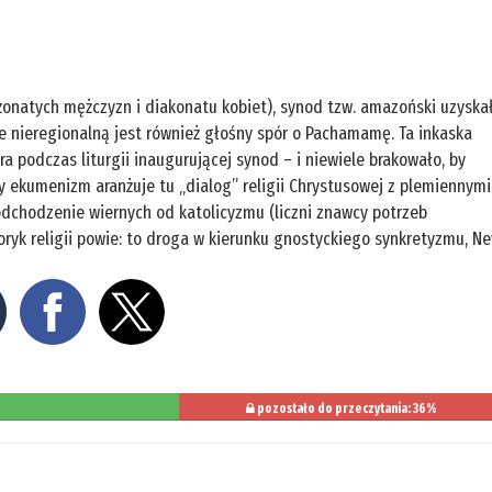
żonatych mężczyzn i diakonatu kobiet), synod tzw. amazoński uzyska
 nieregionalną jest również głośny spór o Pachamamę. Ta inkaska
tra podczas liturgii inaugurującej synod – i niewiele brakowało, by
 ekumenizm aranżuje tu „dialog” religii Chrystusowej z plemiennymi
dchodzenie wiernych od katolicyzmu (liczni znawcy potrzeb
oryk religii powie: to droga w kierunku gnostyckiego synkretyzmu, N
pozostało do przeczytania: 36%