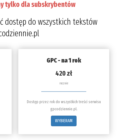
y tylko dla subskrybentów
ć dostęp do wszystkich tekstów
codziennie.pl
GPC - na 1 rok
420 zł
rocznie
Dostęp przez rok do wszystkich treści serwisu
gpcodziennie.pl.
WYBIERAM