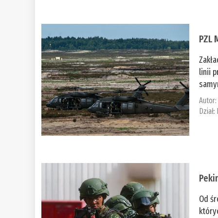
PZL 
Zakła
linii
samym
Autor
Dział:
Peki
Od śr
który