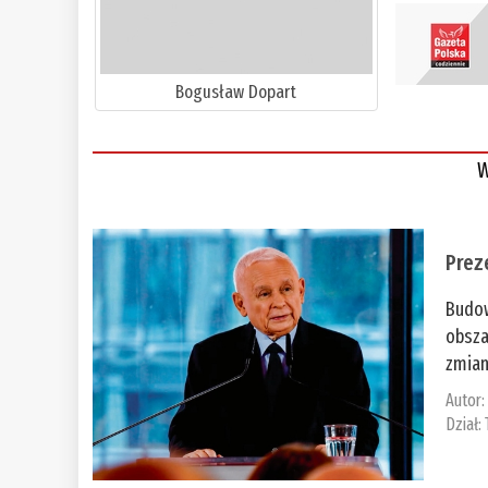
Bogusław Dopart
W
Prez
Budow
obsza
zmian
Autor
Dział: