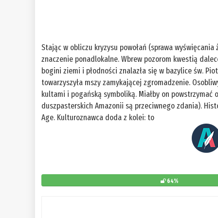
Stając w obliczu kryzysu powołań (sprawa wyświęcania 
znaczenie ponadlokalne. Wbrew pozorom kwestią dalece
bogini ziemi i płodności znalazła się w bazylice św. Pio
towarzyszyła mszy zamykającej zgromadzenie. Osobliwy
kultami i pogańską symboliką. Miałby on powstrzymać o
duszpasterskich Amazonii są przeciwnego zdania). Hist
Age. Kulturoznawca doda z kolei: to
64%