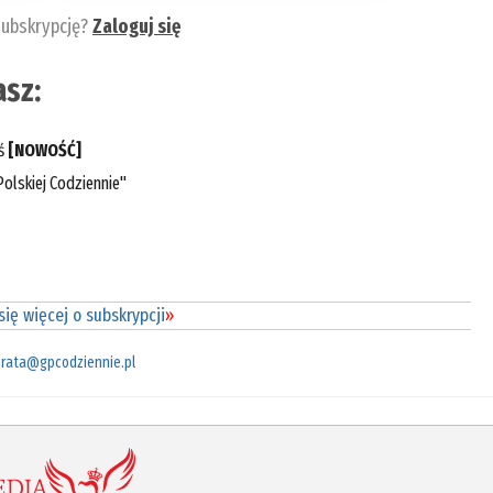
subskrypcję?
Zaloguj się
sz:
eś
[NOWOŚĆ]
olskiej Codziennie"
ię więcej o subskrypcji
»
rata@gpcodziennie.pl