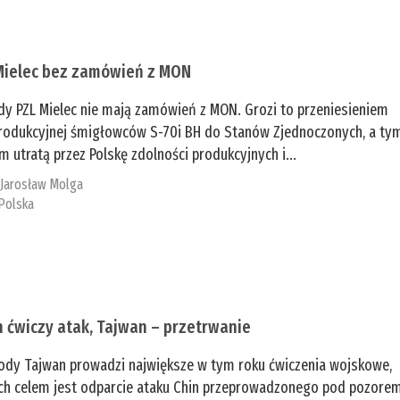
Mielec bez zamówień z MON
dy PZL Mielec nie mają zamówień z MON. Grozi to przeniesieniem
 produkcyjnej śmigłowców S-70i BH do Stanów Zjednoczonych, a ty
 utratą przez Polskę zdolności produkcyjnych i...
:
Jarosław Molga
Polska
n ćwiczy atak, Tajwan – przetrwanie
ody Tajwan prowadzi największe w tym roku ćwiczenia wojskowe,
ch celem jest odparcie ataku Chin przeprowadzonego pod pozore