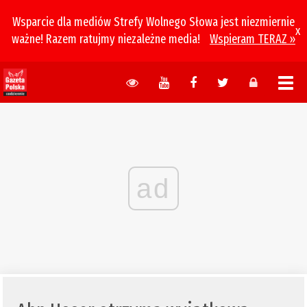
Wsparcie dla mediów Strefy Wolnego Słowa jest niezmiernie
x
ważne! Razem ratujmy niezależne media!
Wspieram TERAZ »
ad