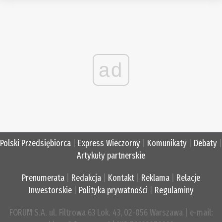
ad
Polski Przedsiębiorca
|
Express Wieczorny
|
Komunikaty
|
Debaty
|
Artykuły partnerskie
Prenumerata
|
Redakcja
|
Kontakt
|
Reklama
|
Relacje
Inwestorskie
|
Polityka prywatności
|
Regulaminy
FORUM S.A. ul. Filtrowa 63 Lok. 43, 02-056 Warszawa | e-mail: