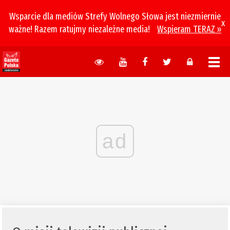
Wsparcie dla mediów Strefy Wolnego Słowa jest niezmiernie
x
ważne! Razem ratujmy niezależne media!
Wspieram TERAZ »
ad