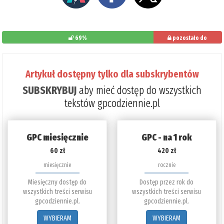
69%
pozostało do
przeczytania: 31%
Artykuł dostępny tylko dla subskrybentów
SUBSKRYBUJ
aby mieć dostęp do wszystkich
tekstów gpcodziennie.pl
GPC miesięcznie
GPC - na 1 rok
60 zł
420 zł
miesięcznie
rocznie
Miesięczny dostęp do
Dostęp przez rok do
wszystkich treści serwisu
wszystkich treści serwisu
gpcodziennie.pl.
gpcodziennie.pl.
WYBIERAM
WYBIERAM