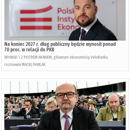
Na koniec 2027 r. dług publiczny będzie wynosił ponad
70 proc. w relacji do PKB
WYWIAD \ Z PIOTREM ARAKIEM, głównym ekonomistą VeloBanku,
rozmawia MACIEJ PAWLAK