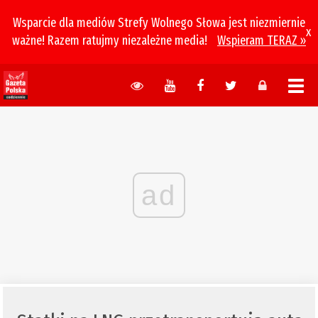
Wsparcie dla mediów Strefy Wolnego Słowa jest niezmiernie
x
ważne! Razem ratujmy niezależne media!
Wspieram TERAZ »
ad