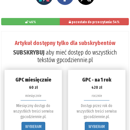
46%
pozostało do przeczytania: 54%
Artykuł dostępny tylko dla subskrybentów
SUBSKRYBUJ
aby mieć dostęp do wszystkich
tekstów gpcodziennie.pl
GPC miesięcznie
GPC - na 1 rok
60 zł
420 zł
miesięcznie
rocznie
Miesięczny dostęp do
Dostęp przez rok do
wszystkich treści serwisu
wszystkich treści serwisu
gpcodziennie.pl.
gpcodziennie.pl.
WYBIERAM
WYBIERAM