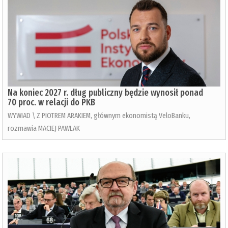
Na koniec 2027 r. dług publiczny będzie wynosił ponad
70 proc. w relacji do PKB
WYWIAD \ Z PIOTREM ARAKIEM, głównym ekonomistą VeloBanku,
rozmawia MACIEJ PAWLAK