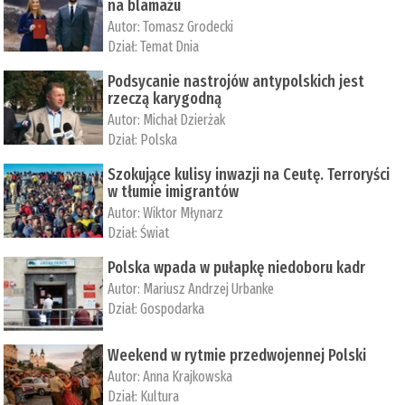
na blamażu
Autor:
Tomasz Grodecki
Dział:
Temat Dnia
Podsycanie nastrojów antypolskich jest
rzeczą karygodną
Autor:
Michał Dzierżak
Dział:
Polska
Szokujące kulisy inwazji na Ceutę. Terroryści
w tłumie imigrantów
Autor:
Wiktor Młynarz
Dział:
Świat
Polska wpada w pułapkę niedoboru kadr
Autor:
Mariusz Andrzej Urbanke
Dział:
Gospodarka
Weekend w rytmie przedwojennej Polski
Autor:
Anna Krajkowska
Dział:
Kultura