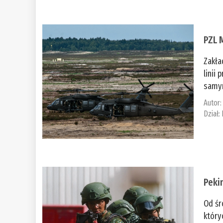
PZL 
Zakła
linii
samym
Autor
Dział:
Peki
Od śr
który