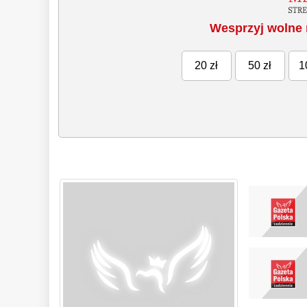
Wesprzyj wolne 
20 zł
50 zł
1