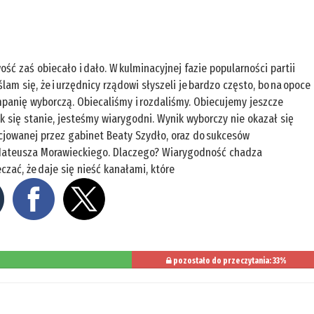
wość zaś obiecało i dało. W kulminacyjnej fazie popularności partii
am się, że i urzędnicy rządowi słyszeli je bardzo często, bo na opoce
panię wyborczą. Obiecaliśmy i rozdaliśmy. Obiecujemy jeszcze
ak się stanie, jesteśmy wiarygodni. Wynik wyborczy nie okazał się
icjowanej przez gabinet Beaty Szydło, oraz do sukcesów
y Mateusza Morawieckiego. Dlaczego? Wiarygodność chadza
zać, że daje się nieść kanałami, które
pozostało do przeczytania: 33%