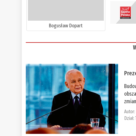
Bogusław Dopart
W
Prez
Budow
obsza
zmian
Autor
Dział: