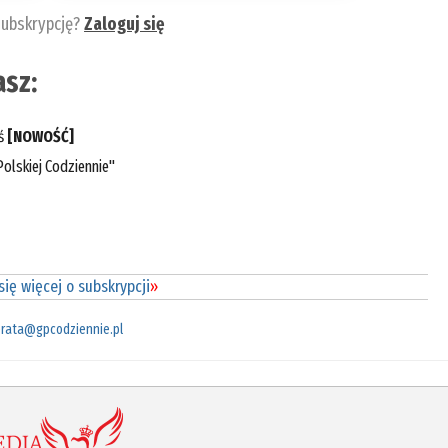
subskrypcję?
Zaloguj się
sz:
eś
[NOWOŚĆ]
olskiej Codziennie"
ię więcej o subskrypcji
»
rata@gpcodziennie.pl