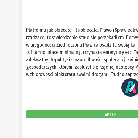
Platforma jak obiecała... to obiecała, Prawo i Sprawiedli
rządzącej to stwierdzenie stało się porzekadłem. Domyśl
wiarygodności Zjednoczona Prawica osadziła swoją kam
to i tamto: płacę minimalną, trzynastą emeryturę etc. T
adekwatny do polityki sprawiedliwości społecznej, zain
gospodarczych, którymi zasłużył się rząd jej następc
w zbiorowości elektoratu swoimi drogami. Trudno zaprzec
67%