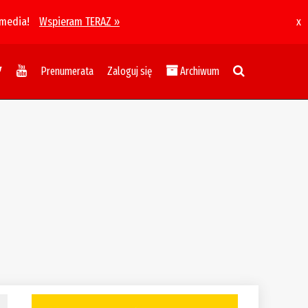
 media!
Wspieram TERAZ »
x
Prenumerata
Zaloguj się
Archiwum