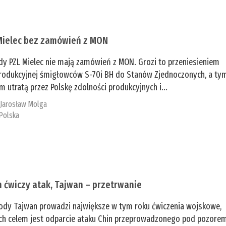
Mielec bez zamówień z MON
dy PZL Mielec nie mają zamówień z MON. Grozi to przeniesieniem
 produkcyjnej śmigłowców S-70i BH do Stanów Zjednoczonych, a ty
 utratą przez Polskę zdolności produkcyjnych i...
:
Jarosław Molga
Polska
n ćwiczy atak, Tajwan – przetrwanie
ody Tajwan prowadzi największe w tym roku ćwiczenia wojskowe,
ch celem jest odparcie ataku Chin przeprowadzonego pod pozore