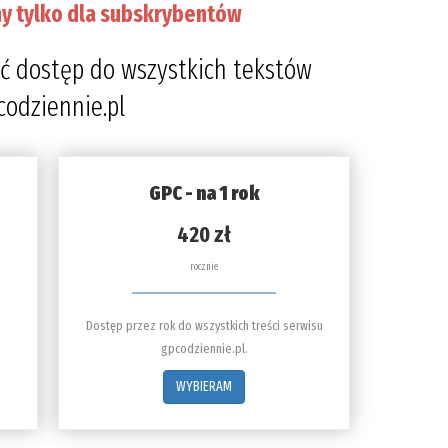
y tylko dla subskrybentów
ć dostęp do wszystkich tekstów
codziennie.pl
GPC - na 1 rok
420 zł
rocznie
Dostęp przez rok do wszystkich treści serwisu
gpcodziennie.pl.
WYBIERAM