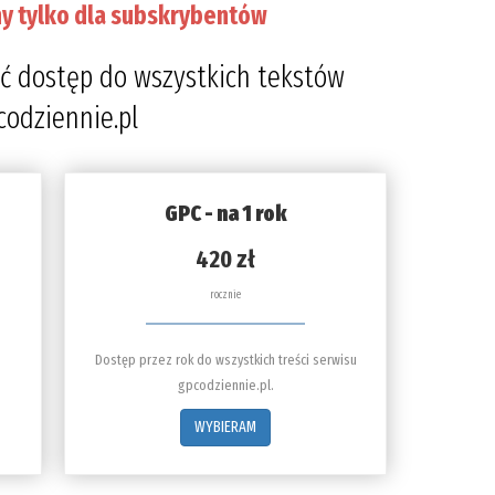
y tylko dla subskrybentów
ć dostęp do wszystkich tekstów
codziennie.pl
GPC - na 1 rok
420 zł
rocznie
Dostęp przez rok do wszystkich treści serwisu
gpcodziennie.pl.
WYBIERAM