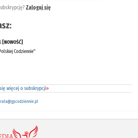
subskrypcję?
Zaloguj się
sz:
eś
[NOWOŚĆ]
olskiej Codziennie"
ię więcej o subskrypcji
»
rata@gpcodziennie.pl