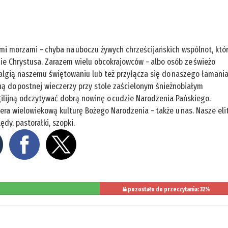
ymi morzami – chyba na uboczu żywych chrześcijańskich wspólnot, któ
nie Chrystusa. Zarazem wielu obcokrajowców – albo osób ze świeżo
algią naszemu świętowaniu lub też przyłącza się do naszego łamani
ną do postnej wieczerzy przy stole zaścielonym śnieżnobiałym
ilijną odczytywać dobrą nowinę o cudzie Narodzenia Pańskiego.
ra wielowiekową kulturę Bożego Narodzenia – także u nas. Nasze eli
ędy, pastorałki, szopki.
pozostało do przeczytania: 32%