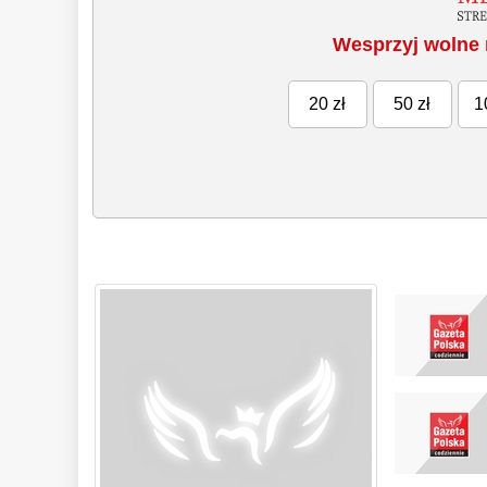
Wesprzyj wolne 
20 zł
50 zł
1