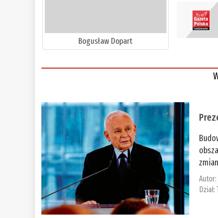
Bogusław Dopart
W
Prez
Budow
obsza
zmian
Autor
Dział: