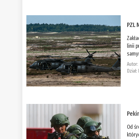
PZL 
Zakła
linii
samym
Autor
Dział:
Peki
Od śr
który