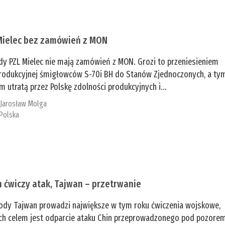
Mielec bez zamówień z MON
dy PZL Mielec nie mają zamówień z MON. Grozi to przeniesieniem
 produkcyjnej śmigłowców S-70i BH do Stanów Zjednoczonych, a ty
 utratą przez Polskę zdolności produkcyjnych i...
:
Jarosław Molga
Polska
n ćwiczy atak, Tajwan – przetrwanie
ody Tajwan prowadzi największe w tym roku ćwiczenia wojskowe,
ch celem jest odparcie ataku Chin przeprowadzonego pod pozore