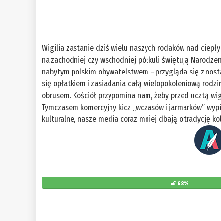
Wigilia zastanie dziś wielu naszych rodaków nad ciepł
na zachodniej czy wschodniej półkuli świętują Narodze
nabytym polskim obywatelstwem – przygląda się z nost
się opłatkiem i zasiadania całą wielopokoleniową rodzi
obrusem. Kościół przypomina nam, żeby przed ucztą wig
Tymczasem komercyjny kicz „wczasów i jarmarków” wypie
kulturalne, nasze media coraz mniej dbają o tradycję kol
68%