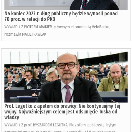
Na koniec 2027 r. dług publiczny będzie wynosił ponad
70 proc. w relacji do PKB
WYWIAD \ Z PIOTREM ARAKIEM, głównym ekonomistą VeloBanku,
rozmawia MACIEJ PAWLAK
Prof. Legutko z apelem do prawicy: Nie kontynuujmy tej
wojny. Najważniejszym celem jest odsunięcie Tuska od
władzy
WYWIAD \ Z prof. RYSZARDEM LEGUTKĄ, filozofem, publicystą, byłym