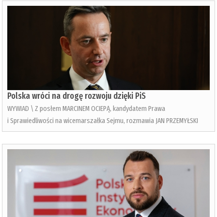
Polska wróci na drogę rozwoju dzięki PiS
WYWIAD \ Z posłem MARCINEM OCIEPĄ, kandydatem Prawa
i Sprawiedliwości na wicemarszałka Sejmu, rozmawia JAN PRZEMYŁSKI