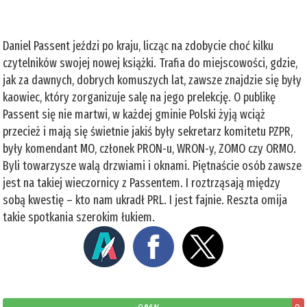
Daniel Passent jeździ po kraju, licząc na zdobycie choć kilku
czytelników swojej nowej książki. Trafia do miejscowości, gdzie,
jak za dawnych, dobrych komuszych lat, zawsze znajdzie się były
kaowiec, który zorganizuje salę na jego prelekcję. O publikę
Passent się nie martwi, w każdej gminie Polski żyją wciąż
przecież i mają się świetnie jakiś były sekretarz komitetu PZPR,
były komendant MO, członek PRON-u, WRON-y, ZOMO czy ORMO.
Byli towarzysze walą drzwiami i oknami. Piętnaście osób zawsze
jest na takiej wieczornicy z Passentem. I roztrząsają między
sobą kwestię – kto nam ukradł PRL. I jest fajnie. Reszta omija
takie spotkania szerokim łukiem.