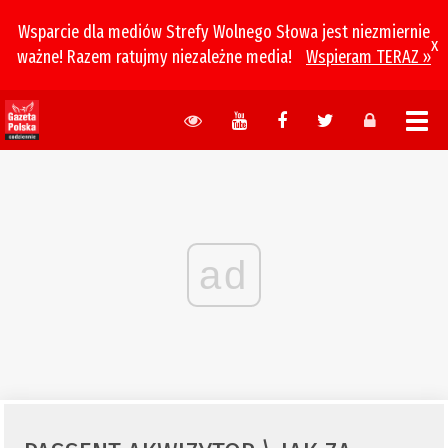
Wsparcie dla mediów Strefy Wolnego Słowa jest niezmiernie
x
ważne! Razem ratujmy niezależne media!
Wspieram TERAZ »
ad