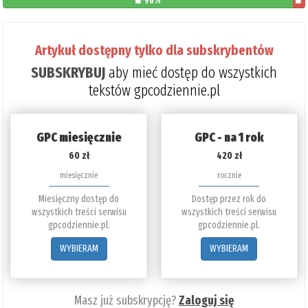
96%
poz
do
Artykuł dostępny tylko dla subskrybentów
prze
SUBSKRYBUJ
aby mieć dostęp do wszystkich
4%
tekstów gpcodziennie.pl
GPC miesięcznie
GPC - na 1 rok
60 zł
420 zł
miesięcznie
rocznie
Miesięczny dostęp do
Dostęp przez rok do
wszystkich treści serwisu
wszystkich treści serwisu
gpcodziennie.pl.
gpcodziennie.pl.
WYBIERAM
WYBIERAM
Masz już subskrypcję?
Zaloguj się