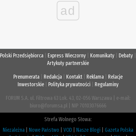
ad
Polski Przedsiębiorca
|
Express Wieczorny
|
Komunikaty
|
Debaty
|
Artykuły partnerskie
Prenumerata
|
Redakcja
|
Kontakt
|
Reklama
|
Relacje
Inwestorskie
|
Polityka prywatności
|
Regulaminy
FORUM S.A. ul. Filtrowa 63 Lok. 43, 02-056 Warszawa | e-mail:
biuro@forumsa.pl | NIP 70103076666
Strefa Wolnego Słowa:
Niezależna
|
Nowe Państwo
|
VOD
|
Nasze Blogi
|
Gazeta Polska