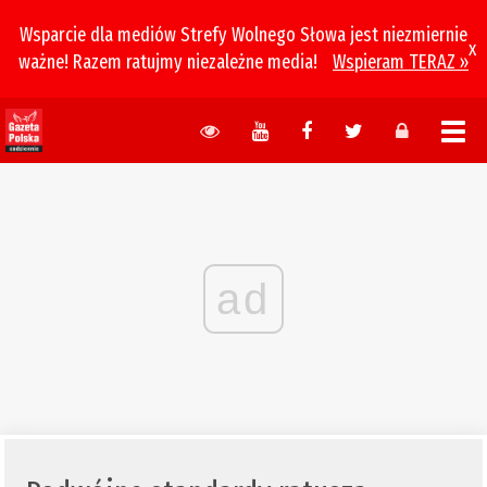
Wsparcie dla mediów Strefy Wolnego Słowa jest niezmiernie
x
ważne! Razem ratujmy niezależne media!
Wspieram TERAZ »
ad