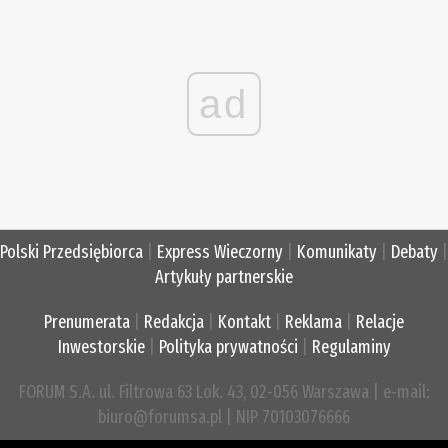
ad
Polski Przedsiębiorca
|
Express Wieczorny
|
Komunikaty
|
Debaty
|
Artykuły partnerskie
Prenumerata
|
Redakcja
|
Kontakt
|
Reklama
|
Relacje
Inwestorskie
|
Polityka prywatności
|
Regulaminy
FORUM S.A. ul. Filtrowa 63 Lok. 43, 02-056 Warszawa | e-mail:
biuro@forumsa.pl | NIP 70103076666