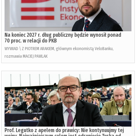
Na koniec 2027 r. dług publiczny będzie wynosił ponad
70 proc. w relacji do PKB
WYWIAD \ Z PIOTREM ARAKIEM, głównym ekonomistą VeloBanku,
rozmawia MACIEJ PAWLAK
Prof. Legutko z apelem do prawicy: Nie kontynuujmy tej