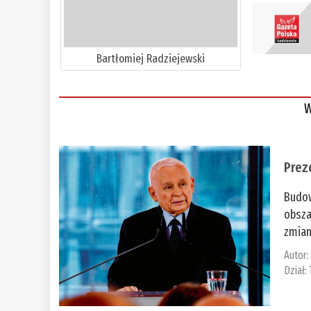
Bartłomiej Radziejewski
W
Prez
Budow
obsza
zmian
Autor
Dział: