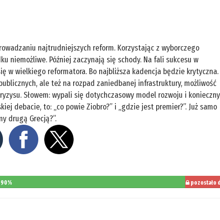
prowadzaniu najtrudniejszych reform. Korzystając z wyborczego
ku niemożliwe. Później zaczynają się schody. Na fali sukcesu w
ię w wielkiego reformatora. Bo najbliższa kadencja będzie krytyczna.
publicznych, ale też na rozpad zaniedbanej infrastruktury, możliwość
ryzysu. Słowem: wypali się dotychczasowy model rozwoju i konieczn
ej debacie, to: „co powie Ziobro?” i „gdzie jest premier?”. Już samo
my drugą Grecją?”.
90%
pozostało 
przeczytania
10%