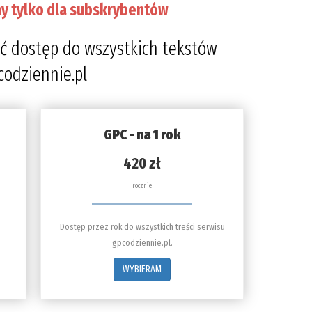
y tylko dla subskrybentów
ć dostęp do wszystkich tekstów
codziennie.pl
GPC - na 1 rok
420 zł
rocznie
Dostęp przez rok do wszystkich treści serwisu
gpcodziennie.pl.
WYBIERAM