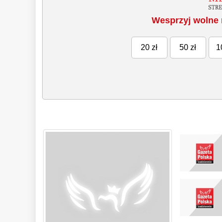
Wesprzyj wolne 
20 zł
50 zł
1