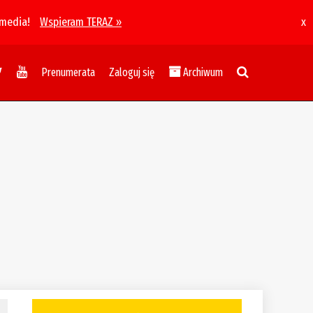
 media!
Wspieram TERAZ »
x
Prenumerata
Zaloguj się
Archiwum