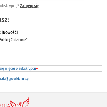
subskrypcję?
Zaloguj się
sz:
eś
[NOWOŚĆ]
olskiej Codziennie"
ię więcej o subskrypcji
»
rata@gpcodziennie.pl