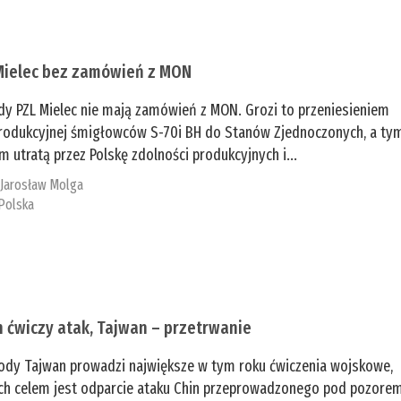
Mielec bez zamówień z MON
dy PZL Mielec nie mają zamówień z MON. Grozi to przeniesieniem
 produkcyjnej śmigłowców S-70i BH do Stanów Zjednoczonych, a ty
 utratą przez Polskę zdolności produkcyjnych i...
:
Jarosław Molga
Polska
n ćwiczy atak, Tajwan – przetrwanie
ody Tajwan prowadzi największe w tym roku ćwiczenia wojskowe,
ch celem jest odparcie ataku Chin przeprowadzonego pod pozore