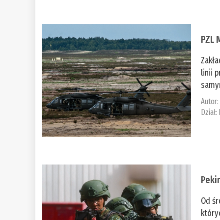
PZL 
Zakła
linii
samym
Autor
Dział:
Peki
Od śr
który