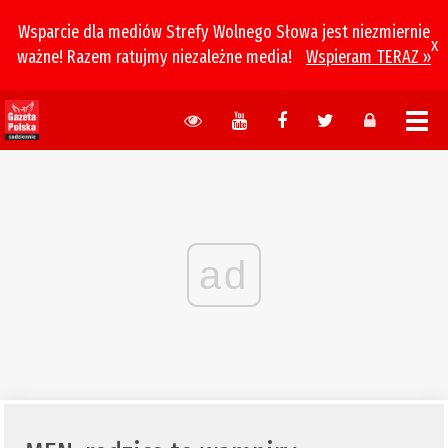
Wsparcie dla mediów Strefy Wolnego Słowa jest niezmiernie
x
ważne! Razem ratujmy niezależne media!
Wspieram TERAZ »
ad