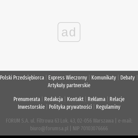
ad
Polski Przedsiębiorca
|
Express Wieczorny
|
Komunikaty
|
Debaty
|
Artykuły partnerskie
Prenumerata
|
Redakcja
|
Kontakt
|
Reklama
|
Relacje
Inwestorskie
|
Polityka prywatności
|
Regulaminy
FORUM S.A. ul. Filtrowa 63 Lok. 43, 02-056 Warszawa | e-mail:
biuro@forumsa.pl | NIP 70103076666