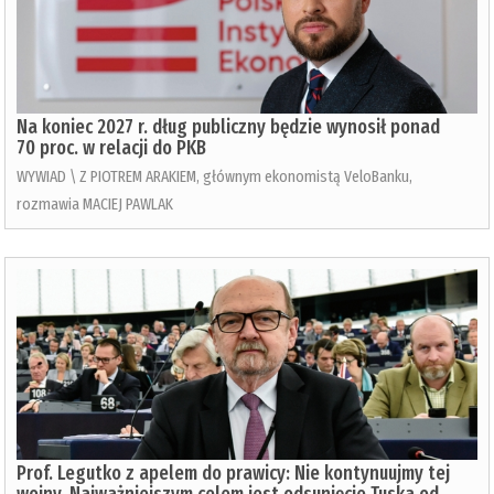
Na koniec 2027 r. dług publiczny będzie wynosił ponad
70 proc. w relacji do PKB
WYWIAD \ Z PIOTREM ARAKIEM, głównym ekonomistą VeloBanku,
rozmawia MACIEJ PAWLAK
Prof. Legutko z apelem do prawicy: Nie kontynuujmy tej