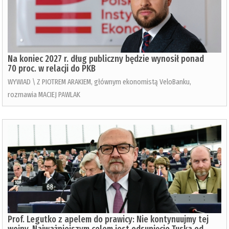
Na koniec 2027 r. dług publiczny będzie wynosił ponad
70 proc. w relacji do PKB
WYWIAD \ Z PIOTREM ARAKIEM, głównym ekonomistą VeloBanku,
rozmawia MACIEJ PAWLAK
Prof. Legutko z apelem do prawicy: Nie kontynuujmy tej