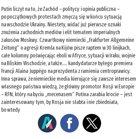
Putin liczył na to, że Zachód – politycy i opinia publiczna –
po początkowych protestach zmęczą się w końcu sytuacją
na wschodzie Ukrainy. Niestety, widać już pierwsze oznaki
znużenia zachodnich mediów i elit tematem imperialnych
zakusów Moskwy. Czwartkowy niemiecki „Frakfurter Allgemeine
Zeitung” o agresji Kremla na Kijów pisze raptem w 30 linijkach,
całe kolumny poświęcając eboli w Afryce, sytuacji w Iraku, wojnie
na Bliskim Wschodzie, a także.... kandydaturze byłego premiera
Francji Alaina Juppégo na prezydenta z ramienia centroprawicy.
Inna sprawa, że niemieckie media kierujące się zawsze interesem
własnego państwa wiedzą, że główny promotor Rosji w Europie
– RFN, który na byciu „mecenasem” Putina zarabia krocie – jest
zainteresowany tym, by Rosja nie słabła i nie zbiedniała,
bo wtedy