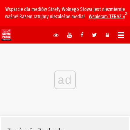
Wsparcie dla mediów Strefy Wolnego Słowa jest niezmiernie
x
ważne! Razem ratujmy niezależne media!
Wspieram TERAZ »
ad