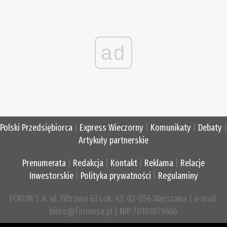
ad
Polski Przedsiębiorca
|
Express Wieczorny
|
Komunikaty
|
Debaty
|
Artykuły partnerskie
Prenumerata
|
Redakcja
|
Kontakt
|
Reklama
|
Relacje
Inwestorskie
|
Polityka prywatności
|
Regulaminy
FORUM S.A. ul. Filtrowa 63 Lok. 43, 02-056 Warszawa | e-mail:
biuro@forumsa.pl | NIP 70103076666