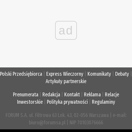
ad
Polski Przedsiębiorca
|
Express Wieczorny
|
Komunikaty
|
Debaty
|
Artykuły partnerskie
Prenumerata
|
Redakcja
|
Kontakt
|
Reklama
|
Relacje
Inwestorskie
|
Polityka prywatności
|
Regulaminy
FORUM S.A. ul. Filtrowa 63 Lok. 43, 02-056 Warszawa | e-mail:
biuro@forumsa.pl | NIP 70103076666