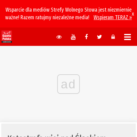
Wsparcie dla mediów Strefy Wolnego Słowa jest niezmiernie
x
ważne! Razem ratujmy niezależne media!
Wspieram TERAZ »
ad