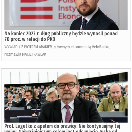
Na koniec 2027 r. dług publiczny będzie wynosił ponad
70 proc. w relacji do PKB
WYWIAD \ Z PIOTREM ARAKIEM, głównym ekonomistą VeloBanku,
rozmawia MACIEJ PAWLAK
Prof. Legutko z apelem do prawicy: Nie kontynuujmy tej
wojny. Najważniejszym celem jest odsunięcie Tuska od