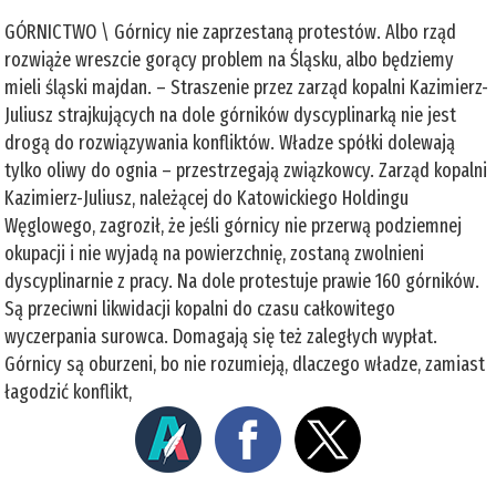
GÓRNICTWO \ Górnicy nie zaprzestaną protestów. Albo rząd
rozwiąże wreszcie gorący problem na Śląsku, albo będziemy
mieli śląski majdan. – Straszenie przez zarząd kopalni Kazimierz-
Juliusz strajkujących na dole górników dyscyplinarką nie jest
drogą do rozwiązywania konfliktów. Władze spółki dolewają
tylko oliwy do ognia – przestrzegają związkowcy. Zarząd kopalni
Kazimierz-Juliusz, należącej do Katowickiego Holdingu
Węglowego, zagroził, że jeśli górnicy nie przerwą podziemnej
okupacji i nie wyjadą na powierzchnię, zostaną zwolnieni
dyscyplinarnie z pracy. Na dole protestuje prawie 160 górników.
Są przeciwni likwidacji kopalni do czasu całkowitego
wyczerpania surowca. Domagają się też zaległych wypłat.
Górnicy są oburzeni, bo nie rozumieją, dlaczego władze, zamiast
łagodzić konflikt,