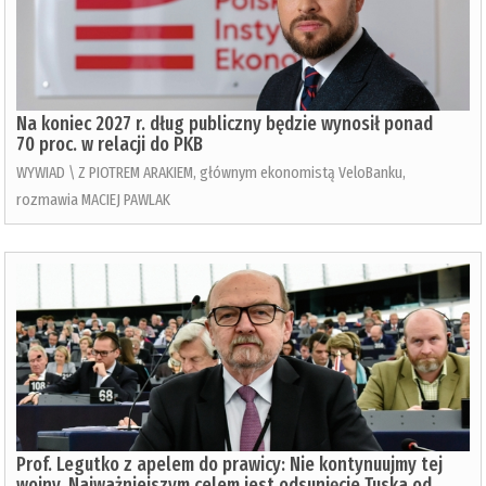
Na koniec 2027 r. dług publiczny będzie wynosił ponad
70 proc. w relacji do PKB
WYWIAD \ Z PIOTREM ARAKIEM, głównym ekonomistą VeloBanku,
rozmawia MACIEJ PAWLAK
Prof. Legutko z apelem do prawicy: Nie kontynuujmy tej
wojny. Najważniejszym celem jest odsunięcie Tuska od