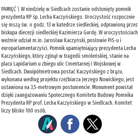
PAMIĘĆ \ W niedzielę w Siedlcach zostanie odsłonięty pomnik
prezydenta RP śp. Lecha Kaczyńskiego. Uroczystość rozpocznie
się mszą św. o godz. 13 w katedrze siedleckiej, odprawioną przez
biskupa diecezji siedleckiej Kazimierza Gurdę. W uroczystościach
weźmie udział m.in. Jarosław Kaczyński, posłowie PiS-u i
europarlamentarzyści. Pomnik upamiętniający prezydenta Lecha
Kaczyńskiego, który zginął w tragedii smoleńskiej, stanie na
placu Lapidarium u zbiegu ulic Cmentarnej i Wojskowej w
Siedlcach. Dwuipółmetrowa postać Kaczyńskiego z brązu,
wykonana według projektu rzeźbiarza Jerzego Nowickiego, jest
ustawiona na 3,5-metrowym postumencie. Monument powstał
dzięki zaangażowaniu Społecznego Komitetu Budowy Pomnika
Prezydenta RP prof. Lecha Kaczyńskiego w Siedlcach. Komitet
liczy blisko 100 osób,