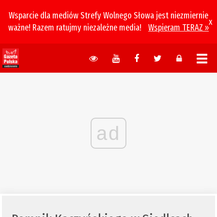
Wsparcie dla mediów Strefy Wolnego Słowa jest niezmiernie
x
ważne! Razem ratujmy niezależne media!
Wspieram TERAZ »
ad