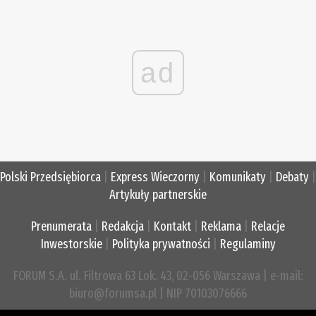
ad
Polski Przedsiębiorca
|
Express Wieczorny
|
Komunikaty
|
Debaty
|
Artykuły partnerskie
Prenumerata
|
Redakcja
|
Kontakt
|
Reklama
|
Relacje
Inwestorskie
|
Polityka prywatności
|
Regulaminy
FORUM S.A. ul. Filtrowa 63 Lok. 43, 02-056 Warszawa | e-mail:
biuro@forumsa.pl | NIP 70103076666