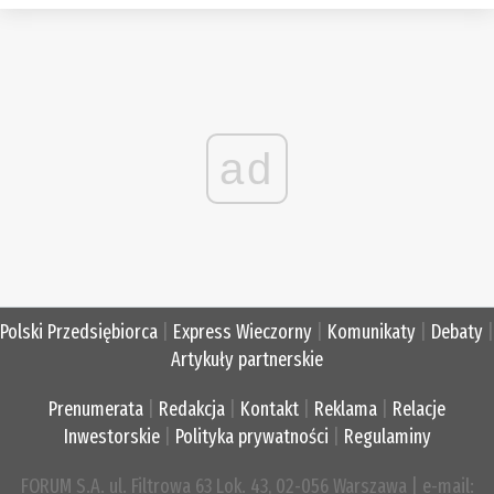
ad
Polski Przedsiębiorca
|
Express Wieczorny
|
Komunikaty
|
Debaty
|
Artykuły partnerskie
Prenumerata
|
Redakcja
|
Kontakt
|
Reklama
|
Relacje
Inwestorskie
|
Polityka prywatności
|
Regulaminy
FORUM S.A. ul. Filtrowa 63 Lok. 43, 02-056 Warszawa | e-mail: