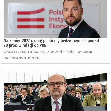
Na koniec 2027 r. dług publiczny będzie wynosił ponad
70 proc. w relacji do PKB
WYWIAD \ Z PIOTREM ARAKIEM, głównym ekonomistą VeloBanku,
rozmawia MACIEJ PAWLAK