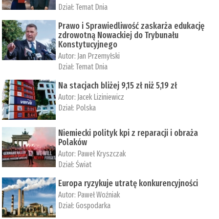
Dział:
Temat Dnia
Prawo i Sprawiedliwość zaskarża edukację
zdrowotną Nowackiej do Trybunału
Konstytucyjnego
Autor:
Jan Przemyłski
Dział:
Temat Dnia
Na stacjach bliżej 9,15 zł niż 5,19 zł
Autor:
Jacek Liziniewicz
Dział:
Polska
Niemiecki polityk kpi z reparacji i obraża
Polaków
Autor:
Paweł Kryszczak
Dział:
Świat
Europa ryzykuje utratę konkurencyjności
Autor:
Paweł Woźniak
Dział:
Gospodarka