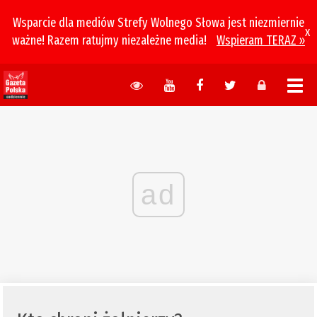
Wsparcie dla mediów Strefy Wolnego Słowa jest niezmiernie
x
ważne! Razem ratujmy niezależne media!
Wspieram TERAZ »
ad