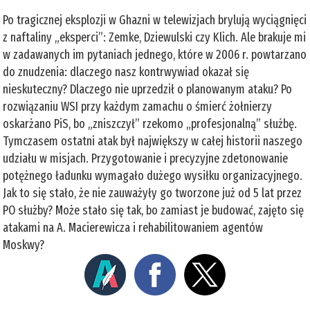
Po tragicznej eksplozji w Ghazni w telewizjach brylują wyciągnięci
z naftaliny „eksperci”: Zemke, Dziewulski czy Klich. Ale brakuje mi
w zadawanych im pytaniach jednego, które w 2006 r. powtarzano
do znudzenia: dlaczego nasz kontrwywiad okazał się
nieskuteczny? Dlaczego nie uprzedził o planowanym ataku? Po
rozwiązaniu WSI przy każdym zamachu o śmierć żołnierzy
oskarżano PiS, bo „zniszczył” rzekomo „profesjonalną” służbę.
Tymczasem ostatni atak był największy w całej historii naszego
udziału w misjach. Przygotowanie i precyzyjne zdetonowanie
potężnego ładunku wymagało dużego wysiłku organizacyjnego.
Jak to się stało, że nie zauważyły go tworzone już od 5 lat przez
PO służby? Może stało się tak, bo zamiast je budować, zajęto się
atakami na A. Macierewicza i rehabilitowaniem agentów
Moskwy?