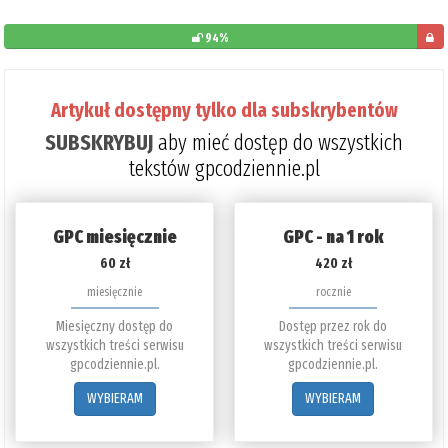
94%
pozos
do
Artykuł dostępny tylko dla subskrybentów
przec
SUBSKRYBUJ
aby mieć dostęp do wszystkich
6%
tekstów gpcodziennie.pl
GPC miesięcznie
GPC - na 1 rok
60 zł
420 zł
miesięcznie
rocznie
Miesięczny dostęp do
Dostęp przez rok do
wszystkich treści serwisu
wszystkich treści serwisu
gpcodziennie.pl.
gpcodziennie.pl.
WYBIERAM
WYBIERAM