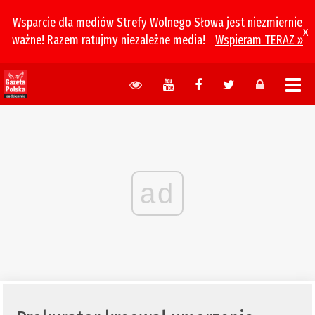
Wsparcie dla mediów Strefy Wolnego Słowa jest niezmiernie
x
ważne! Razem ratujmy niezależne media!
Wspieram TERAZ »
ad