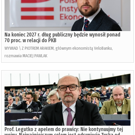
Na koniec 2027 r. dług publiczny będzie wynosił ponad
70 proc. w relacji do PKB
WYWIAD \ Z PIOTREM ARAKIEM, głównym ekonomistą VeloBanku,
rozmawia MACIEJ PAWLAK
Prof. Legutko z apelem do prawicy: Nie kontynuujmy tej