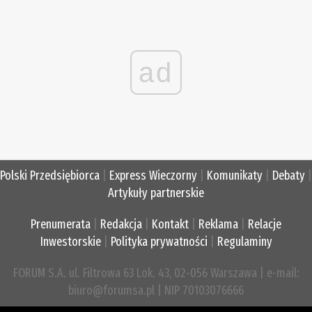
ad
Polski Przedsiębiorca
|
Express Wieczorny
|
Komunikaty
|
Debaty
|
Artykuły partnerskie
Prenumerata
|
Redakcja
|
Kontakt
|
Reklama
|
Relacje
Inwestorskie
|
Polityka prywatności
|
Regulaminy
FORUM S.A. ul. Filtrowa 63 Lok. 43, 02-056 Warszawa | e-mail:
biuro@forumsa.pl | NIP 70103076666