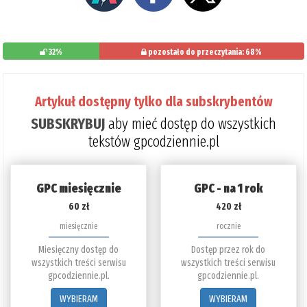
32%
pozostało do przeczytania: 68%
Artykuł dostępny tylko dla subskrybentów
SUBSKRYBUJ
aby mieć dostęp do wszystkich
tekstów gpcodziennie.pl
GPC miesięcznie
GPC - na 1 rok
60 zł
420 zł
miesięcznie
rocznie
Miesięczny dostęp do
Dostęp przez rok do
wszystkich treści serwisu
wszystkich treści serwisu
gpcodziennie.pl.
gpcodziennie.pl.
WYBIERAM
WYBIERAM