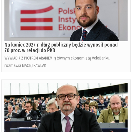
Na koniec 2027 r. dług publiczny będzie wynosił ponad
70 proc. w relacji do PKB
WYWIAD \ Z PIOTREM ARAKIEM, głównym ekonomistą VeloBanku,
rozmawia MACIEJ PAWLAK