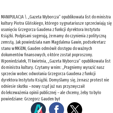
MANIPULACJA \ „Gazeta Wyborcza” opublikowała list do ministra
kultury Piotra Glińskiego, którego sygnatariusze sprzeciwiają się
usunięciu Grzegorza Gaudena z funkcji dyrektora Instytutu
Książki. Podpisani sugerują, że mamy do czynienia z polityczną
zemstą. Jak powiedziała nam Magdalena Gawin, podsekretarz
stanu w MKiDN, Gauden odmówił dostępu do ważnych
dokumentów finansowych, o które został poproszony.
W poniedziałek, 11 kwietnia, „Gazeta Wyborcza” opublikowała list
do ministra kultury. Czytamy w nim: „Pragniemy wyrazić nasz
sprzeciw wobec odwołania Grzegorza Gaudena z funkcji
dyrektora Instytutu Książki. Domyślamy się, że nasz protest nie
odniesie skutku – nowy rząd już nas przyzwyczaił
do lekceważenia opinii publicznej – ale chcemy, żeby to było
powiedziane: Grzegorz Gauden był