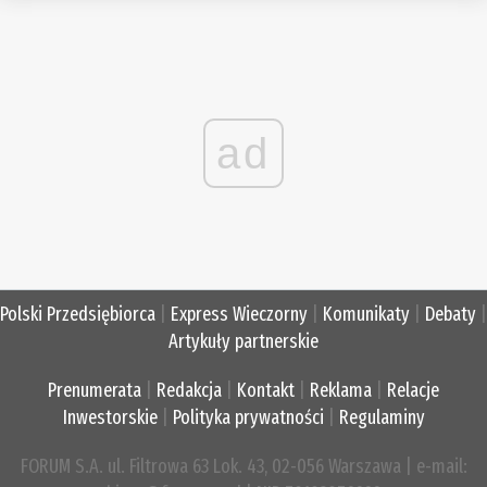
ad
Polski Przedsiębiorca
|
Express Wieczorny
|
Komunikaty
|
Debaty
|
Artykuły partnerskie
Prenumerata
|
Redakcja
|
Kontakt
|
Reklama
|
Relacje
Inwestorskie
|
Polityka prywatności
|
Regulaminy
FORUM S.A. ul. Filtrowa 63 Lok. 43, 02-056 Warszawa | e-mail: