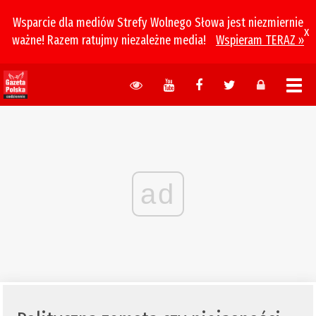
Wsparcie dla mediów Strefy Wolnego Słowa jest niezmiernie
x
ważne! Razem ratujmy niezależne media!
Wspieram TERAZ »
ad