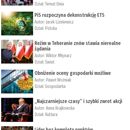
Dział:
Temat Dnia
PiS rozpoczyna dekonstrukcję ETS
Autor:
Jacek Liziniewicz
Dział:
Polska
Reżim w Teheranie znów stawia nierealne
żądania
Autor:
Wiktor Młynarz
Dział:
Świat
Obniżenie oceny gospodarki możliwe
Autor:
Paweł Woźniak
Dział:
Gospodarka
„Najczarniejsze czasy” i szybki zwrot akcji
Autor:
Anna Krajkowska
Dział:
Kultura
Lider bez kompletu punktów