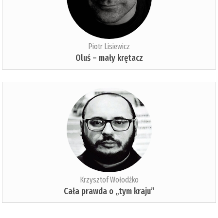
Piotr Lisiewicz
Oluś – mały krętacz
Krzysztof Wołodźko
Cała prawda o „tym kraju”