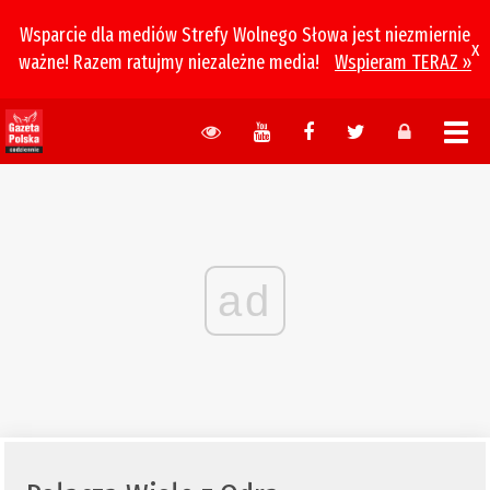
Wsparcie dla mediów Strefy Wolnego Słowa jest niezmiernie
x
ważne! Razem ratujmy niezależne media!
Wspieram TERAZ »
ad