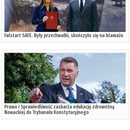
Falstart SAFE. Były przechwałki, skończyło się na blamażu
Prawo i Sprawiedliwość zaskarża edukację zdrowotną
Nowackiej do Trybunału Konstytucyjnego