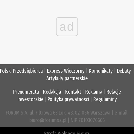
ad
Polski Przedsiębiorca
|
Express Wieczorny
|
Komunikaty
|
Debaty
|
Artykuły partnerskie
Prenumerata
|
Redakcja
|
Kontakt
|
Reklama
|
Relacje
Inwestorskie
|
Polityka prywatności
|
Regulaminy
FORUM S.A. ul. Filtrowa 63 Lok. 43, 02-056 Warszawa | e-mail:
biuro@forumsa.pl | NIP 70103076666
Strefa Wolnego Słowa: