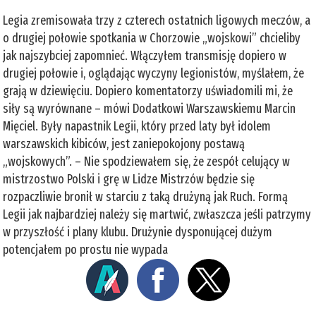
Legia zremisowała trzy z czterech ostatnich ligowych meczów, a
o drugiej połowie spotkania w Chorzowie „wojskowi” chcieliby
jak najszybciej zapomnieć. Włączyłem transmisję dopiero w
drugiej połowie i, oglądając wyczyny legionistów, myślałem, że
grają w dziewięciu. Dopiero komentatorzy uświadomili mi, że
siły są wyrównane – mówi Dodatkowi Warszawskiemu Marcin
Mięciel. Były napastnik Legii, który przed laty był idolem
warszawskich kibiców, jest zaniepokojony postawą
„wojskowych”. – Nie spodziewałem się, że zespół celujący w
mistrzostwo Polski i grę w Lidze Mistrzów będzie się
rozpaczliwie bronił w starciu z taką drużyną jak Ruch. Formą
Legii jak najbardziej należy się martwić, zwłaszcza jeśli patrzymy
w przyszłość i plany klubu. Drużynie dysponującej dużym
potencjałem po prostu nie wypada