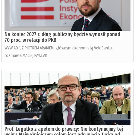
Na koniec 2027 r. dług publiczny będzie wynosił ponad
70 proc. w relacji do PKB
WYWIAD \ Z PIOTREM ARAKIEM, głównym ekonomistą VeloBanku,
rozmawia MACIEJ PAWLAK
Prof. Legutko z apelem do prawicy: Nie kontynuujmy tej
wojny. Najważniejszym celem jest odsunięcie Tuska od