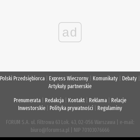
ad
Polski Przedsiębiorca
|
Express Wieczorny
|
Komunikaty
|
Debaty
|
Artykuły partnerskie
Prenumerata
|
Redakcja
|
Kontakt
|
Reklama
|
Relacje
Inwestorskie
|
Polityka prywatności
|
Regulaminy
FORUM S.A. ul. Filtrowa 63 Lok. 43, 02-056 Warszawa | e-mail:
biuro@forumsa.pl | NIP 70103076666