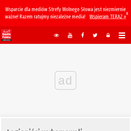
Wsparcie dla mediów Strefy Wolnego Słowa jest niezmiernie
x
ważne! Razem ratujmy niezależne media!
Wspieram TERAZ »
ad