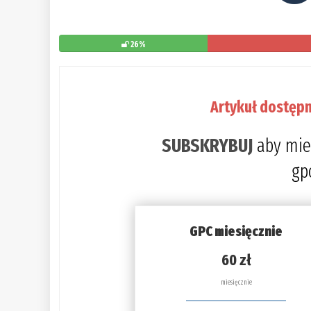
26%
Artykuł dostępn
SUBSKRYBUJ
aby mie
gp
GPC miesięcznie
60 zł
miesięcznie