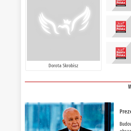
Dorota Skrobisz
W
Prez
Budow