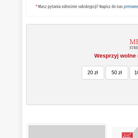
*
Masz pytania odnośnie subskrypcji? Napisz do nas
prenume
Wesprzyj wolne 
20 zł
50 zł
1