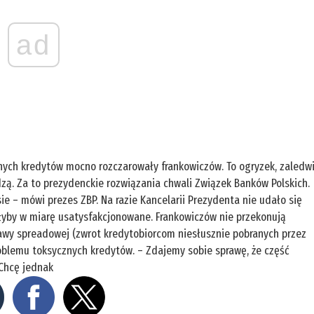
ad
nych kredytów mocno rozczarowały frankowiczów. To ogryzek, zaledw
rdzą. Za to prezydenckie rozwiązania chwali Związek Banków Polskich.
ie – mówi prezes ZBP. Na razie Kancelarii Prezydenta nie udało się
łyby w miarę usatysfakcjonowane. Frankowiczów nie przekonują
tawy spreadowej (zwrot kredytobiorcom niesłusznie pobranych przez
oblemu toksycznych kredytów. – Zdajemy sobie sprawę, że część
 Chcę jednak