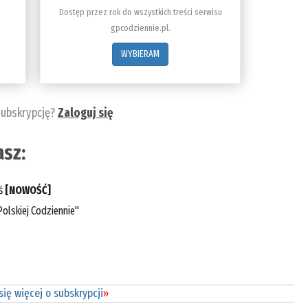
Dostęp przez rok do wszystkich treści serwisu
gpcodziennie.pl.
WYBIERAM
subskrypcję?
Zaloguj się
sz:
eś
[NOWOŚĆ]
olskiej Codziennie"
ię więcej o subskrypcji
»