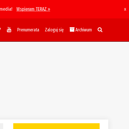
 media!
Wspieram TERAZ »
x
Prenumerata
Zaloguj się
Archiwum