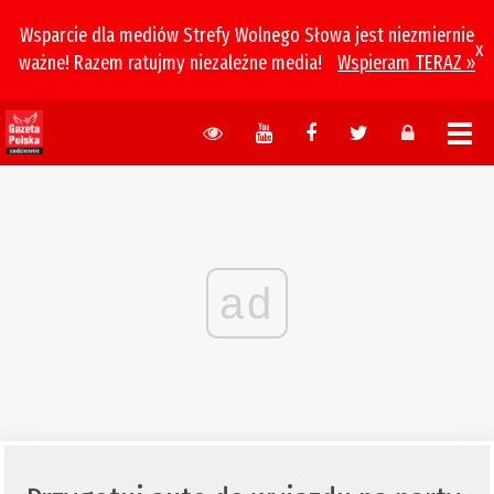
Wsparcie dla mediów Strefy Wolnego Słowa jest niezmiernie
x
ważne! Razem ratujmy niezależne media!
Wspieram TERAZ »
ad