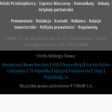
Polski Przedsiębiorca
|
Express Wieczorny
|
Komunikaty
|
Debaty
|
Artykuły partnerskie
Prenumerata
|
Redakcja
|
Kontakt
|
Reklama
|
Relacje
Inwestorskie
|
Polityka prywatności
|
Regulaminy
FORUM S.A. ul. Filtrowa 63 Lok. 43, 02-056 Warszawa | e-mail:
biuro@forumsa.pl | NIP 70103076666
Strefa Wolnego Słowa:
Niezależna
|
Nowe Państwo
|
VOD
|
Nasze Blogi
|
Gazeta Polska
Codziennie
|
TV Republika
|
Albicla
|
Prenumerata
|
Sklep
|
PolandDaily 24
Wszystkie prawa zastrzeżone © FORUM S.A.