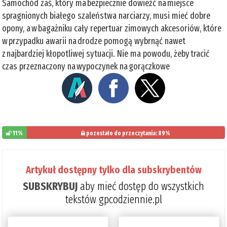
Samochód zaś, który ma bezpiecznie dowieźć na miejsce
spragnionych białego szaleństwa narciarzy, musi mieć dobre
opony, a w bagażniku cały repertuar zimowych akcesoriów, które
w przypadku awarii na drodze pomogą wybrnąć nawet
z najbardziej kłopotliwej sytuacji. Nie ma powodu, żeby tracić
czas przeznaczony na wypoczynek na gorączkowe
11%
pozostało do przeczytania: 89%
Artykuł dostępny tylko dla subskrybentów
SUBSKRYBUJ
aby mieć dostęp do wszystkich
tekstów gpcodziennie.pl