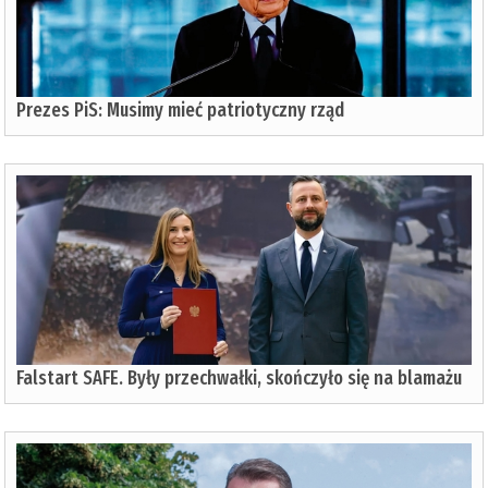
Prezes PiS: Musimy mieć patriotyczny rząd
Falstart SAFE. Były przechwałki, skończyło się na blamażu