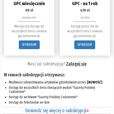
GPC miesięcznie
GPC - na 1 rok
60 zł
420 zł
miesięcznie
rocznie
Miesięczny dostęp do
Dostęp przez rok do
wszystkich treści serwisu
wszystkich treści serwisu
gpcodziennie.pl.
gpcodziennie.pl.
WYBIERAM
WYBIERAM
Masz już subskrypcję?
Zaloguj się
W ramach subskrypcji otrzymasz:
Możliwość odsłuchiwania artykułów gdziekolwiek jesteś
[NOWOŚĆ]
Dostęp do wszystkich treści bieżących wydań "Gazety Polskiej
Codziennie"
Dostęp do archiwum "Gazety Polskiej Codziennie"
Dostęp do felietonów on-line
Dowiedz się więcej o subskrypcji
»