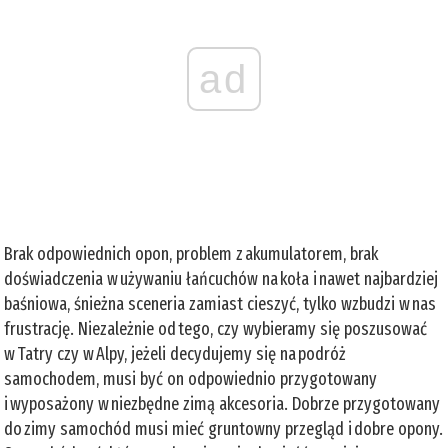
ad
Brak odpowiednich opon, problem z akumulatorem, brak
doświadczenia w używaniu łańcuchów na koła i nawet najbardziej
baśniowa, śnieżna sceneria zamiast cieszyć, tylko wzbudzi w nas
frustrację. Niezależnie od tego, czy wybieramy się poszusować
w Tatry czy w Alpy, jeżeli decydujemy się na podróż
samochodem, musi być on odpowiednio przygotowany
i wyposażony w niezbędne zimą akcesoria. Dobrze przygotowany
do zimy samochód musi mieć gruntowny przegląd i dobre opony.