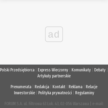
ad
Polski Przedsiębiorca
|
Express Wieczorny
|
Komunikaty
|
Debaty
|
Artykuły partnerskie
Prenumerata
|
Redakcja
|
Kontakt
|
Reklama
|
Relacje
Inwestorskie
|
Polityka prywatności
|
Regulaminy
FORUM S.A. ul. Filtrowa 63 Lok. 43, 02-056 Warszawa | e-mail: