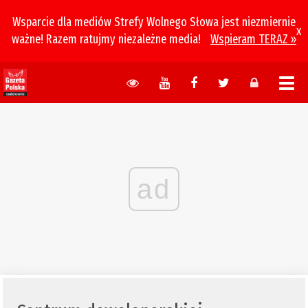
Wsparcie dla mediów Strefy Wolnego Słowa jest niezmiernie
x
ważne! Razem ratujmy niezależne media!
Wspieram TERAZ »
ad