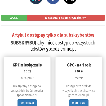
25%
pozostało do przeczytania: 75%
Artykuł dostępny tylko dla subskrybentów
SUBSKRYBUJ
aby mieć dostęp do wszystkich
tekstów gpcodziennie.pl
GPC miesięcznie
GPC - na 1 rok
60 zł
420 zł
miesięcznie
rocznie
Miesięczny dostęp do
Dostęp przez rok do
wszystkich treści serwisu
wszystkich treści serwisu
gpcodziennie.pl.
gpcodziennie.pl.
WYBIERAM
WYBIERAM