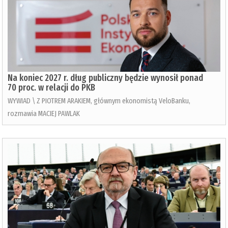
Na koniec 2027 r. dług publiczny będzie wynosił ponad
70 proc. w relacji do PKB
WYWIAD \ Z PIOTREM ARAKIEM, głównym ekonomistą VeloBanku,
rozmawia MACIEJ PAWLAK