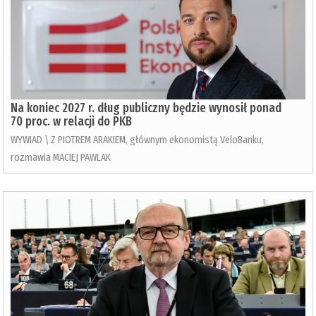
Na koniec 2027 r. dług publiczny będzie wynosił ponad
70 proc. w relacji do PKB
WYWIAD \ Z PIOTREM ARAKIEM, głównym ekonomistą VeloBanku,
rozmawia MACIEJ PAWLAK