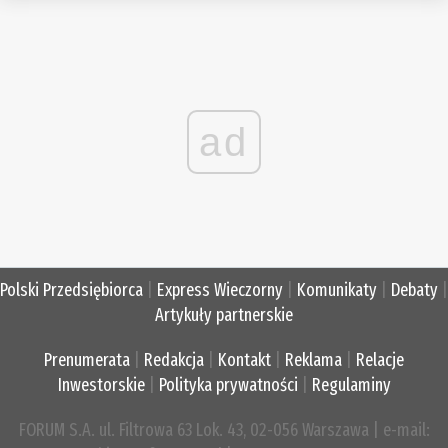
ad
Polski Przedsiębiorca
|
Express Wieczorny
|
Komunikaty
|
Debaty
|
Artykuły partnerskie
Prenumerata
|
Redakcja
|
Kontakt
|
Reklama
|
Relacje
Inwestorskie
|
Polityka prywatności
|
Regulaminy
FORUM S.A. ul. Filtrowa 63 Lok. 43, 02-056 Warszawa | e-mail: