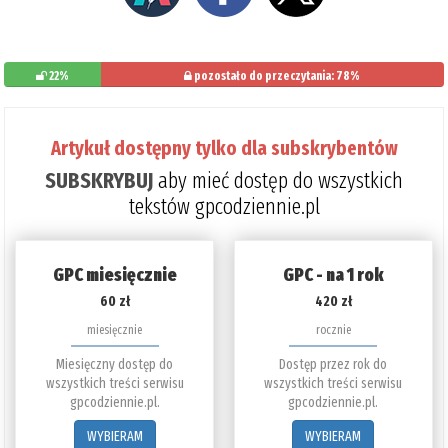
22%
pozostało do przeczytania: 78%
Artykuł dostępny tylko dla subskrybentów
SUBSKRYBUJ
aby mieć dostęp do wszystkich
tekstów gpcodziennie.pl
GPC miesięcznie
GPC - na 1 rok
60 zł
420 zł
miesięcznie
rocznie
Miesięczny dostęp do
Dostęp przez rok do
wszystkich treści serwisu
wszystkich treści serwisu
gpcodziennie.pl.
gpcodziennie.pl.
WYBIERAM
WYBIERAM