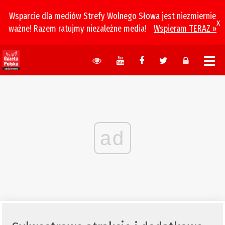
Wsparcie dla mediów Strefy Wolnego Słowa jest niezmiernie
x
ważne! Razem ratujmy niezależne media!
Wspieram TERAZ »
ad