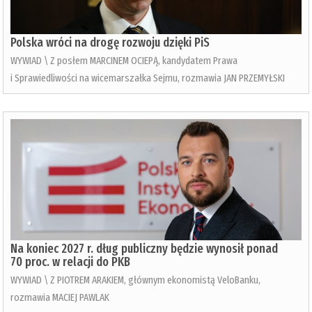
Polska wróci na drogę rozwoju dzięki PiS
WYWIAD \ Z posłem MARCINEM OCIEPĄ, kandydatem Prawa
i Sprawiedliwości na wicemarszałka Sejmu, rozmawia JAN PRZEMYŁSKI
Na koniec 2027 r. dług publiczny będzie wynosił ponad
70 proc. w relacji do PKB
WYWIAD \ Z PIOTREM ARAKIEM, głównym ekonomistą VeloBanku,
rozmawia MACIEJ PAWLAK