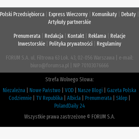
Polski Przedsiębiorca
|
Express Wieczorny
|
Komunikaty
|
Debaty
|
Artykuły partnerskie
Prenumerata
|
Redakcja
|
Kontakt
|
Reklama
|
Relacje
Inwestorskie
|
Polityka prywatności
|
Regulaminy
FORUM S.A. ul. Filtrowa 63 Lok. 43, 02-056 Warszawa | e-mail:
biuro@forumsa.pl | NIP 70103076666
Strefa Wolnego Słowa:
Niezależna
|
Nowe Państwo
|
VOD
|
Nasze Blogi
|
Gazeta Polska
Codziennie
|
TV Republika
|
Albicla
|
Prenumerata
|
Sklep
|
PolandDaily 24
Wszystkie prawa zastrzeżone © FORUM S.A.