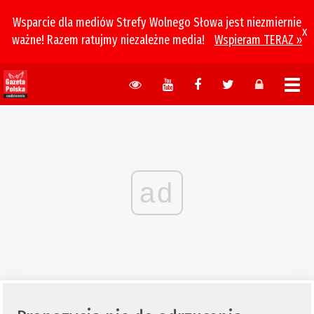
Wsparcie dla mediów Strefy Wolnego Słowa jest niezmiernie
x
ważne! Razem ratujmy niezależne media!
Wspieram TERAZ »
ad