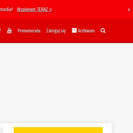
 media!
Wspieram TERAZ »
x
Prenumerata
Zaloguj się
Archiwum