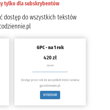
y tylko dla subskrybentów
ć dostęp do wszystkich tekstów
codziennie.pl
GPC - na 1 rok
420 zł
rocznie
Dostęp przez rok do wszystkich treści serwisu
gpcodziennie.pl.
WYBIERAM