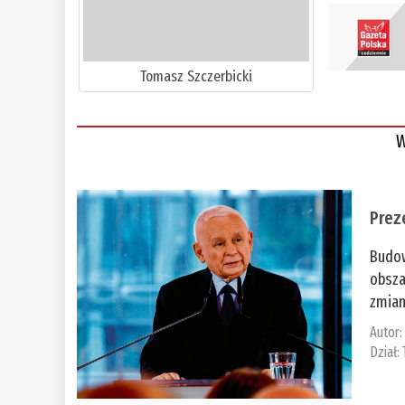
Tomasz Szczerbicki
W
Prez
Budow
obsza
zmian
Autor
Dział: