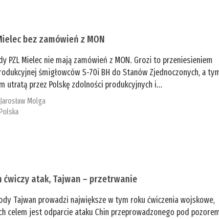
Mielec bez zamówień z MON
dy PZL Mielec nie mają zamówień z MON. Grozi to przeniesieniem
 produkcyjnej śmigłowców S-70i BH do Stanów Zjednoczonych, a ty
 utratą przez Polskę zdolności produkcyjnych i...
:
Jarosław Molga
Polska
n ćwiczy atak, Tajwan – przetrwanie
ody Tajwan prowadzi największe w tym roku ćwiczenia wojskowe,
ch celem jest odparcie ataku Chin przeprowadzonego pod pozore