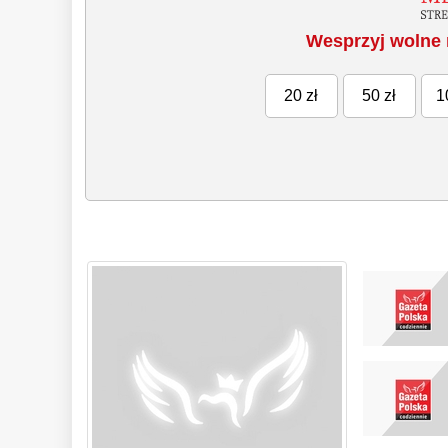
Wesprzyj wolne 
20 zł
50 zł
1