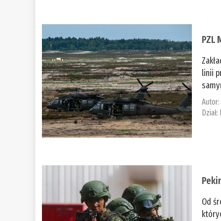
PZL 
Zakła
linii
samym
Autor
Dział:
Peki
Od śr
który