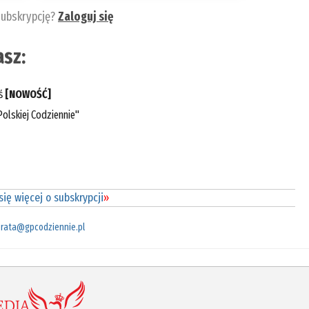
subskrypcję?
Zaloguj się
sz:
eś
[NOWOŚĆ]
olskiej Codziennie"
ię więcej o subskrypcji
»
rata@gpcodziennie.pl