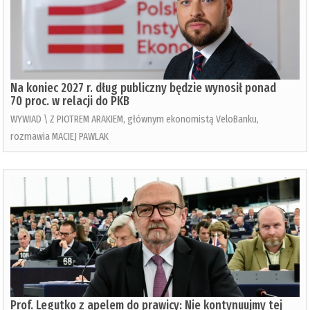
Na koniec 2027 r. dług publiczny będzie wynosił ponad
70 proc. w relacji do PKB
WYWIAD \ Z PIOTREM ARAKIEM, głównym ekonomistą VeloBanku,
rozmawia MACIEJ PAWLAK
Prof. Legutko z apelem do prawicy: Nie kontynuujmy tej