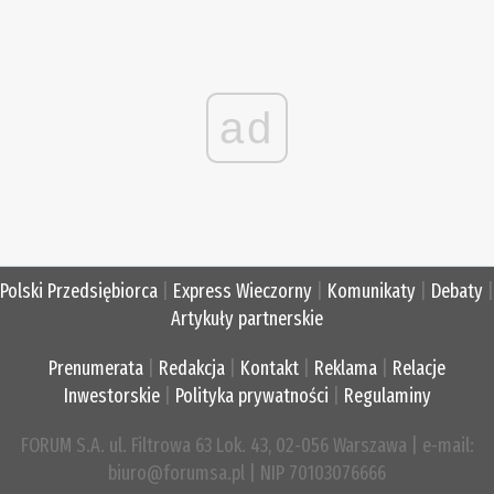
ad
Polski Przedsiębiorca
|
Express Wieczorny
|
Komunikaty
|
Debaty
|
Artykuły partnerskie
Prenumerata
|
Redakcja
|
Kontakt
|
Reklama
|
Relacje
Inwestorskie
|
Polityka prywatności
|
Regulaminy
FORUM S.A. ul. Filtrowa 63 Lok. 43, 02-056 Warszawa | e-mail:
biuro@forumsa.pl | NIP 70103076666