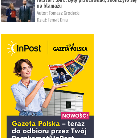
Falstart SAFE. Były przechwałki, skończyło się
na blamażu
Autor:
Tomasz Grodecki
Dział:
Temat Dnia