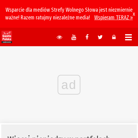
Wsparcie dla mediów Strefy Wolnego Słowa jest niezmiernie
x
ważne! Razem ratujmy niezależne media!
Wspieram TERAZ »
ad