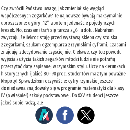
Czy zwrócili Państwo uwagę, jak zmieniał się wygląd
współczesnych zegarków? Te najnowsze bywają maksymalnie
uproszczone: u góry „12”, a potem jedenaście pojedynczych
kresek. No, czasami trafi się tarcza z „6” u dołu. Nabrałem
zwyczaju, że ilekroć staję przed wystawą sklepu czy stoiska
z zegarkami, szukam egzemplarza z rzymskimi cyframi. Czasami
znajduję, zdecydowanie częściej nie. Ciekawe, czy to z powodu
wyjścia z użycia takich zegarków młodzi ludzie nie potrafią
przeczytać daty zapisanej w rzymskim stylu. Uczę na kierunkach
historycznych i jakieś 80–90 proc. studentów ma z tym poważne
kłopoty! Sprawdziłem oczywiście: cyfry rzymskie jeszcze
do niedawna znajdowały się w programie matematyki dla klasy
IV (o właśnie!) szkoły podstawowej. Do XXV studenci jeszcze
jakoś sobie radzą, ale