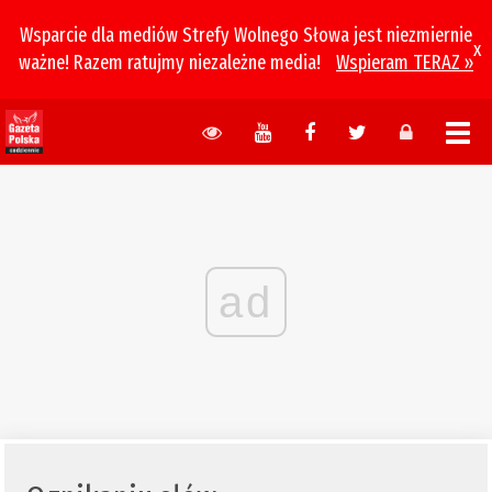
Wsparcie dla mediów Strefy Wolnego Słowa jest niezmiernie
x
ważne! Razem ratujmy niezależne media!
Wspieram TERAZ »
ad