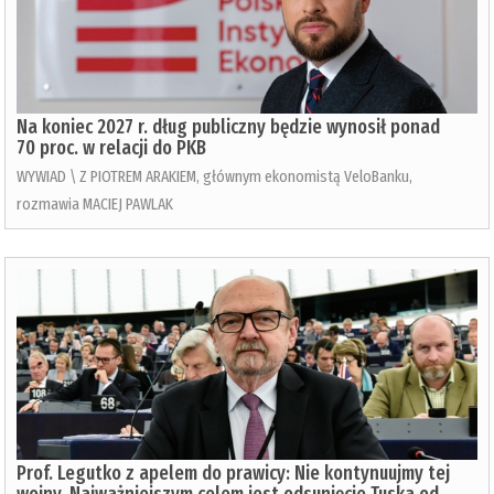
Na koniec 2027 r. dług publiczny będzie wynosił ponad
70 proc. w relacji do PKB
WYWIAD \ Z PIOTREM ARAKIEM, głównym ekonomistą VeloBanku,
rozmawia MACIEJ PAWLAK
Prof. Legutko z apelem do prawicy: Nie kontynuujmy tej