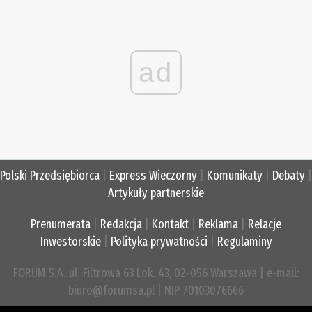
ad
Polski Przedsiębiorca
|
Express Wieczorny
|
Komunikaty
|
Debaty
|
Artykuły partnerskie
Prenumerata
|
Redakcja
|
Kontakt
|
Reklama
|
Relacje
Inwestorskie
|
Polityka prywatności
|
Regulaminy
FORUM S.A. ul. Filtrowa 63 Lok. 43, 02-056 Warszawa | e-mail:
biuro@forumsa.pl | NIP 70103076666