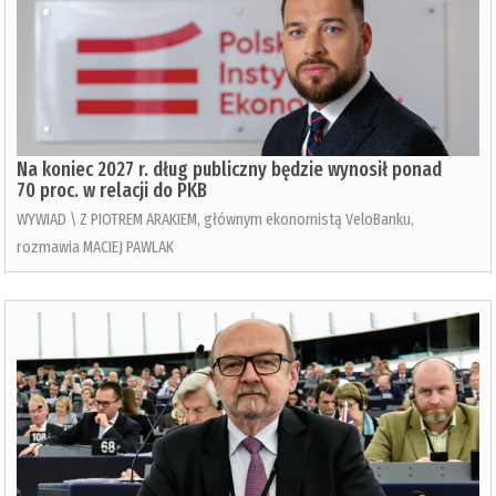
Na koniec 2027 r. dług publiczny będzie wynosił ponad
70 proc. w relacji do PKB
WYWIAD \ Z PIOTREM ARAKIEM, głównym ekonomistą VeloBanku,
rozmawia MACIEJ PAWLAK