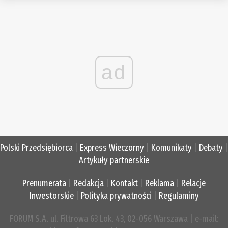
ad
Polski Przedsiębiorca
|
Express Wieczorny
|
Komunikaty
|
Debaty
|
Artykuły partnerskie
Prenumerata
|
Redakcja
|
Kontakt
|
Reklama
|
Relacje
Inwestorskie
|
Polityka prywatności
|
Regulaminy
FORUM S.A. ul. Filtrowa 63 Lok. 43, 02-056 Warszawa | e-mail: