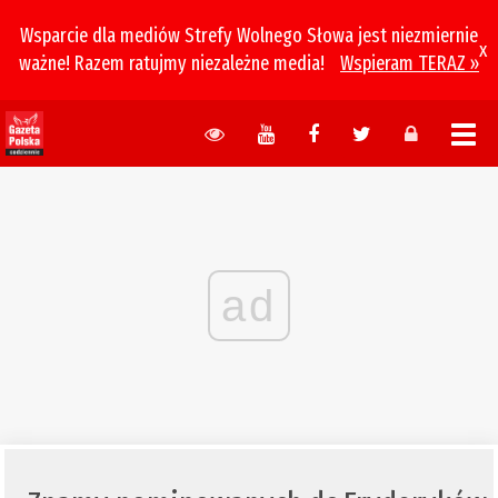
Wsparcie dla mediów Strefy Wolnego Słowa jest niezmiernie
x
ważne! Razem ratujmy niezależne media!
Wspieram TERAZ »
ad