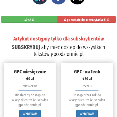
49%
pozostało do przeczytania: 51%
Artykuł dostępny tylko dla subskrybentów
SUBSKRYBUJ
aby mieć dostęp do wszystkich
tekstów gpcodziennie.pl
GPC miesięcznie
GPC - na 1 rok
60 zł
420 zł
miesięcznie
rocznie
Miesięczny dostęp do
Dostęp przez rok do
wszystkich treści serwisu
wszystkich treści serwisu
gpcodziennie.pl.
gpcodziennie.pl.
WYBIERAM
WYBIERAM