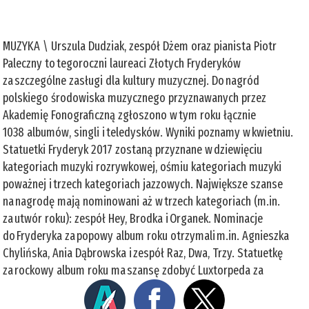
MUZYKA \ Urszula Dudziak, zespół Dżem oraz pianista Piotr
Paleczny to tegoroczni laureaci Złotych Fryderyków
za szczególne zasługi dla kultury muzycznej. Do nagród
polskiego środowiska muzycznego przyznawanych przez
Akademię Fonograficzną zgłoszono w tym roku łącznie
1038 albumów, singli i teledysków. Wyniki poznamy w kwietniu.
Statuetki Fryderyk 2017 zostaną przyznane w dziewięciu
kategoriach muzyki rozrywkowej, ośmiu kategoriach muzyki
poważnej i trzech kategoriach jazzowych. Największe szanse
na nagrodę mają nominowani aż w trzech kategoriach (m.in.
za utwór roku): zespół Hey, Brodka i Organek. Nominacje
do Fryderyka za popowy album roku otrzymali m.in. Agnieszka
Chylińska, Ania Dąbrowska i zespół Raz, Dwa, Trzy. Statuetkę
za rockowy album roku ma szansę zdobyć Luxtorpeda za