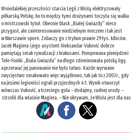
W niedalekiej przeszłości starcia Legii z Wisłą elektryzowały
piłkarską Polskę, bo to między tymi drużynami toczyła się walka
o mistrzowski tytuł. Obecnie blask „Białej Gwiazdy” nieco
przygasł, ale zainteresowanie niedzielnym meczem i tak jest
w Warszawie spore. Zobaczy go z trybun prawie 29 tys. kibiców.
Jacek Magiera i jego asystent Aleksandar Vuković dobrze
pamiętają smak rywalizacji z krakusami. Pompowana pieniędzmi
Tele-Foniki „Biała Gwiazda” na długo zdominowała polską ligę,
a przerwać jej panowanie nie było łatwo. Każde wyrwane
zwycięstwo smakowało więc wyjątkowo, tak jak to z 2003 r., gdy
na jesieni legioniści ograli przyjezdnych 4:1. Wynik otworzył
wówczas Vuković, a trzeciego gola – dodajmy, cudnej urody –
strzelił dla właśnie Magiera. – Nie ukrywam, że Wisła jest dla nas