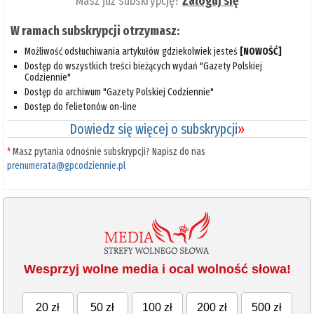
Masz już subskrypcję?
Zaloguj się
W ramach subskrypcji otrzymasz:
Możliwość odsłuchiwania artykułów gdziekolwiek jesteś
[NOWOŚĆ]
Dostęp do wszystkich treści bieżących wydań "Gazety Polskiej
Codziennie"
Dostęp do archiwum "Gazety Polskiej Codziennie"
Dostęp do felietonów on-line
Dowiedz się więcej o subskrypcji
»
*
Masz pytania odnośnie subskrypcji? Napisz do nas
prenumerata@gpcodziennie.pl
Wesprzyj wolne media i ocal wolność słowa!
20 zł
50 zł
100 zł
200 zł
500 zł