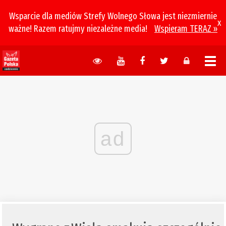
Wsparcie dla mediów Strefy Wolnego Słowa jest niezmiernie
x
ważne! Razem ratujmy niezależne media!
Wspieram TERAZ »
ad