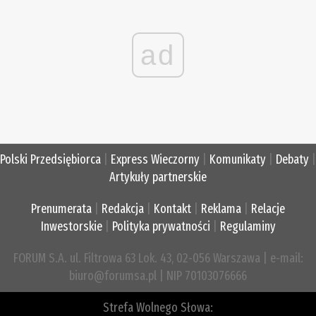
ad
Polski Przedsiębiorca
|
Express Wieczorny
|
Komunikaty
|
Debaty
|
Artykuły partnerskie
Prenumerata
|
Redakcja
|
Kontakt
|
Reklama
|
Relacje
Inwestorskie
|
Polityka prywatności
|
Regulaminy
FORUM S.A. ul. Filtrowa 63 Lok. 43, 02-056 Warszawa | e-mail:
biuro@forumsa.pl | NIP 70103076666
Strefa Wolnego Słowa: