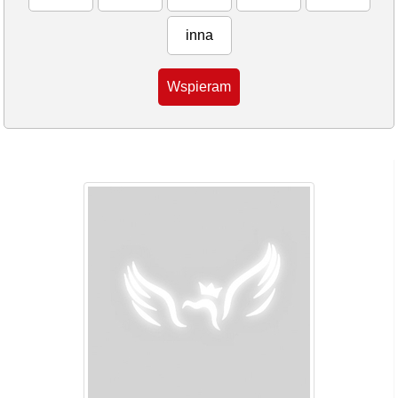
inna
Wspieram