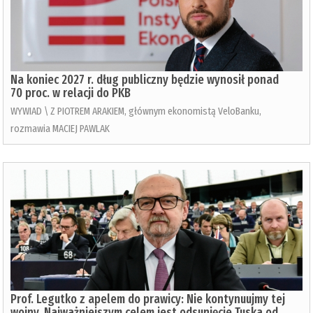
Na koniec 2027 r. dług publiczny będzie wynosił ponad
70 proc. w relacji do PKB
WYWIAD \ Z PIOTREM ARAKIEM, głównym ekonomistą VeloBanku,
rozmawia MACIEJ PAWLAK
Prof. Legutko z apelem do prawicy: Nie kontynuujmy tej
wojny. Najważniejszym celem jest odsunięcie Tuska od