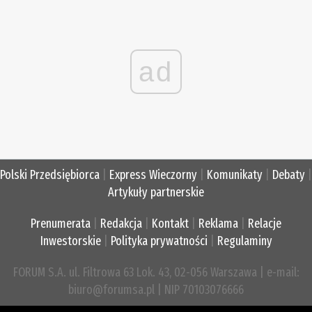
ad
Polski Przedsiębiorca
|
Express Wieczorny
|
Komunikaty
|
Debaty
|
Artykuły partnerskie
Prenumerata
|
Redakcja
|
Kontakt
|
Reklama
|
Relacje
Inwestorskie
|
Polityka prywatności
|
Regulaminy
FORUM S.A. ul. Filtrowa 63 Lok. 43, 02-056 Warszawa | e-mail:
biuro@forumsa.pl | NIP 70103076666