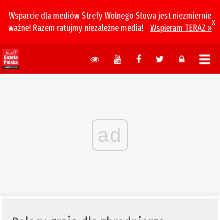
Wsparcie dla mediów Strefy Wolnego Słowa jest niezmiernie
x
ważne! Razem ratujmy niezależne media!
Wspieram TERAZ »
ad