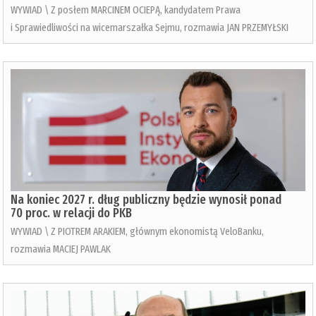
WYWIAD \ Z posłem MARCINEM OCIEPĄ, kandydatem Prawa
i Sprawiedliwości na wicemarszałka Sejmu, rozmawia JAN PRZEMYŁSKI
Na koniec 2027 r. dług publiczny będzie wynosił ponad
70 proc. w relacji do PKB
WYWIAD \ Z PIOTREM ARAKIEM, głównym ekonomistą VeloBanku,
rozmawia MACIEJ PAWLAK