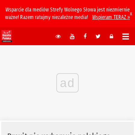
Wsparcie dla mediów Strefy Wolnego Słowa jest niezmiernie
x
ważne! Razem ratujmy niezależne media!
Wspieram TERAZ »
ad