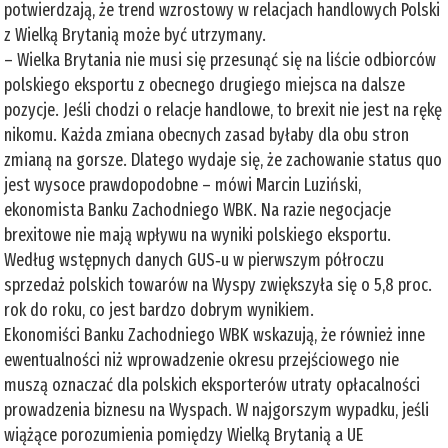
potwierdzają, że trend wzrostowy w relacjach handlowych Polski
z Wielką Brytanią może być utrzymany.
– Wielka Brytania nie musi się przesunąć się na liście odbiorców
polskiego eksportu z obecnego drugiego miejsca na dalsze
pozycje. Jeśli chodzi o relacje handlowe, to brexit nie jest na rękę
nikomu. Każda zmiana obecnych zasad byłaby dla obu stron
zmianą na gorsze. Dlatego wydaje się, że zachowanie status quo
jest wysoce prawdopodobne – mówi Marcin Luziński,
ekonomista Banku Zachodniego WBK. Na razie negocjacje
brexitowe nie mają wpływu na wyniki polskiego eksportu.
Według wstępnych danych GUS‑u w pierwszym półroczu
sprzedaż polskich towarów na Wyspy zwiększyła się o 5,8 proc.
rok do roku, co jest bardzo dobrym wynikiem.
Ekonomiści Banku Zachodniego WBK wskazują, że również inne
ewentualności niż wprowadzenie okresu przejściowego nie
muszą oznaczać dla polskich eksporterów utraty opłacalności
prowadzenia biznesu na Wyspach. W najgorszym wypadku, jeśli
wiążące porozumienia pomiędzy Wielką Brytanią a UE